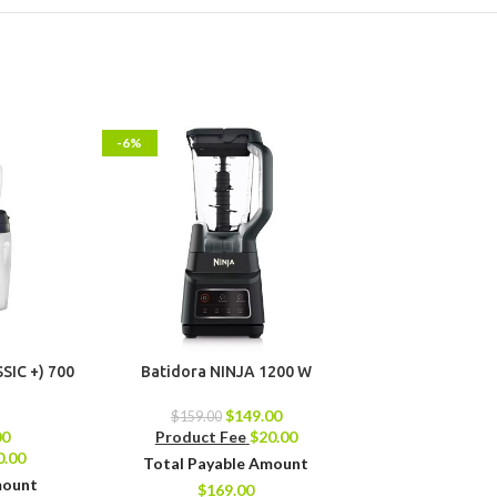
-6%
-13%
SIC +) 700
Batidora NINJA 1200 W
Merenguera B
(Mezclado
$
149.00
$
159.00
00
Product Fee
$
20.00
$
79.00
0.00
Product 
Total Payable Amount
mount
Total Pay
$
169.00