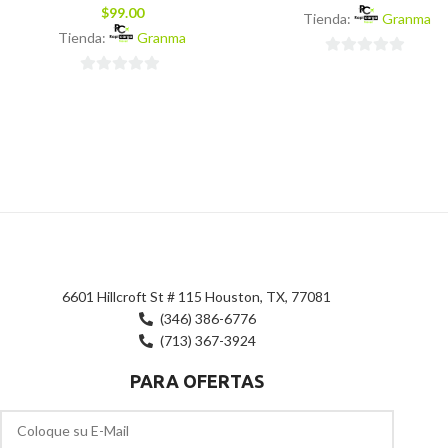
$
99.00
Tienda:
Granma
Tienda:
Granma
0
0
de
de
5
5
6601 Hillcroft St # 115 Houston, TX, 77081
(346) 386-6776
(713) 367-3924
PARA OFERTAS