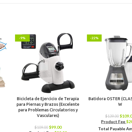
-9%
-22%
Bicicleta de Ejercicio de Terapia
Batidora OSTER (CLAS
para Piernas y Brazos (Excelente
W
para Problemas Circulatorios y
Vasculares)
$
109.
$
139.00
Product Fee
$
2
$
99.00
$
109.00
Total Payable A