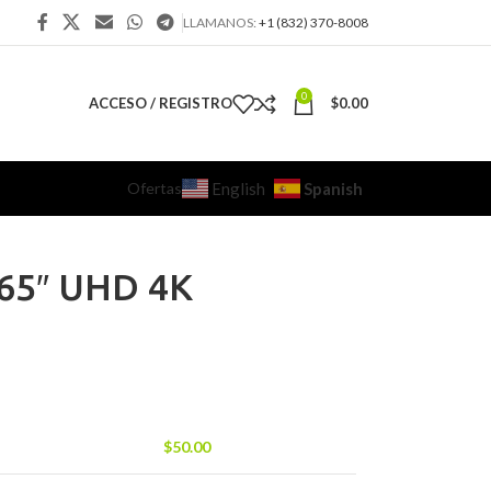
LLAMANOS:
+1 (832) 370-8008
0
ACCESO / REGISTRO
$
0.00
Ofertas
Spanish
English
65″ UHD 4K
$
50.00