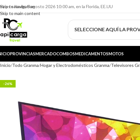
oy es sábado, 8 agosto 2026 10:00 am, en la Florida, EE.UU
Skip to navigation
Skip to main content
SELECCIONE AQUÍ LA PROV
NICIO
PROVINCIAS
MERCADO
COMBOS
MEDICAMENTOS
MOTOS
Inicio
Todo Granma
Hogar y Electrodomésticos Granma
Televisores G
-26%