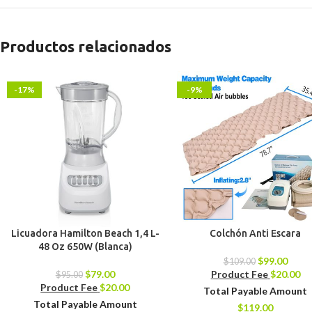
Productos relacionados
-17%
-9%
Licuadora Hamilton Beach 1,4 L-
Colchón Anti Escara
48 Oz 650W (Blanca)
$
99.00
$
109.00
$
79.00
Product Fee
$
20.00
$
95.00
Product Fee
$
20.00
Total Payable Amount
Total Payable Amount
$
119.00