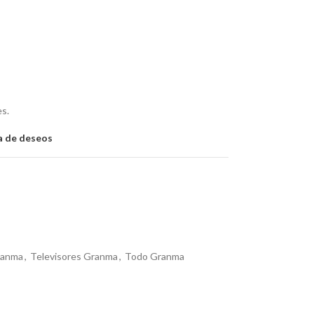
es.
ta de deseos
ranma
,
Televisores Granma
,
Todo Granma