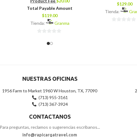
Product Fee
$
20.00
$
129.00
Total Payable Amount
Tienda:
Gra
$
119.00
Tienda:
Granma
0
de
0
5
de
5
NUESTRAS OFICINAS
1956 Farm to Market 1960 W Houston, TX, 77090
2
(713) 955-3161
(713) 367-3924
CONTACTANOS
Para preguntas, reclamos o sugerencias escríbanos...
info@rapicargatravel.com