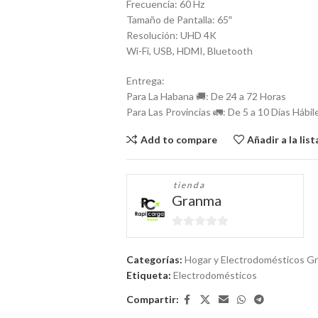
Frecuencia: 60 Hz
Tamaño de Pantalla: 65″
Resolución: UHD 4K
Wi-Fi, ‎USB, HDMI, Bluetooth
Entrega:
Para La Habana 🚚: De 24 a 72 Horas
Para Las Provincias 🚛: De 5 a 10 Días Hábil
Add to compare
Añadir a la lis
tienda
Granma
0
de
Categorías:
Hogar y Electrodomésticos G
5
Etiqueta:
Electrodomésticos
Compartir: