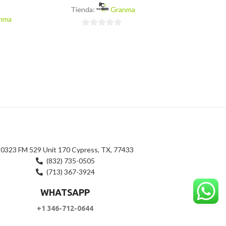
$
8
Tienda:
Granma
nma
Tienda:
0
0
de
de
5
5
0323 FM 529 Unit 170 Cypress, TX, 77433
(832) 735-0505
(713) 367-3924
WHATSAPP
+1 346-712-0644