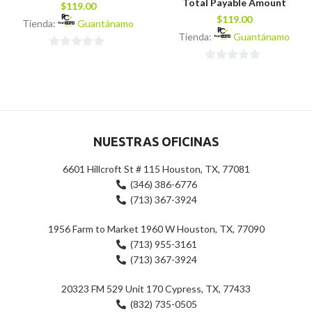
Total Payable Amount
$
119.00
$
119.00
Tienda:
Guantánamo
Tienda:
Guantánamo
0
0
de
de
5
5
NUESTRAS OFICINAS
6601 Hillcroft St # 115 Houston, TX, 77081
(346) 386-6776
(713) 367-3924
1956 Farm to Market 1960 W Houston, TX, 77090
(713) 955-3161
(713) 367-3924
20323 FM 529 Unit 170 Cypress, TX, 77433
(832) 735-0505