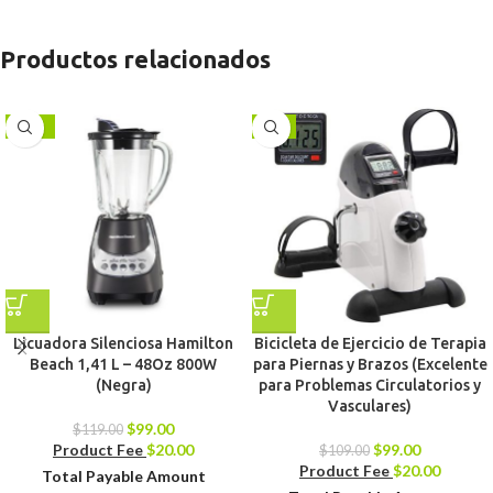
Productos relacionados
-17%
-9%
Licuadora Silenciosa Hamilton
Bicicleta de Ejercicio de Terapia
Beach 1,41 L – 48Oz 800W
para Piernas y Brazos (Excelente
(Negra)
para Problemas Circulatorios y
Vasculares)
$
99.00
$
119.00
Product Fee
$
20.00
$
99.00
$
109.00
Product Fee
$
20.00
Total Payable Amount