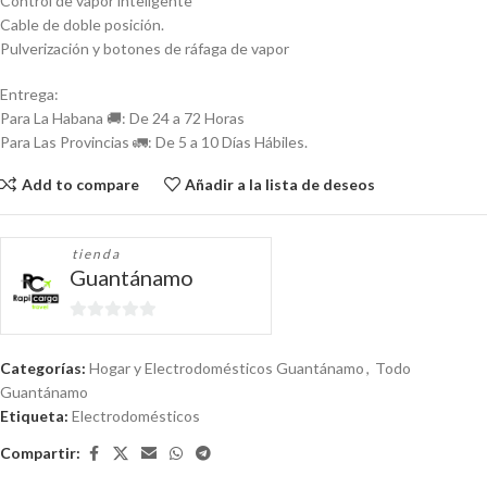
Control de vapor inteligente
Cable de doble posición.
Pulverización y botones de ráfaga de vapor
Entrega:
Para La Habana 🚚: De 24 a 72 Horas
Para Las Provincias 🚛: De 5 a 10 Días Hábiles.
Add to compare
Añadir a la lista de deseos
tienda
Guantánamo
0
de
Categorías:
Hogar y Electrodomésticos Guantánamo
,
Todo
5
Guantánamo
Etiqueta:
Electrodomésticos
Compartir: