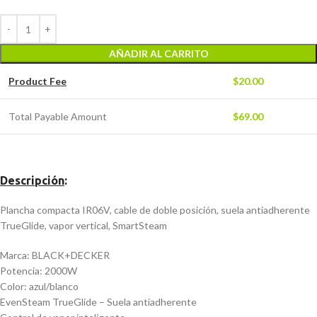
AÑADIR AL CARRITO
Product Fee
$
20.00
Total Payable Amount
$
69.00
Descripción
:
Plancha compacta IR06V, cable de doble posición, suela antiadherente
TrueGlide, vapor vertical, SmartSteam
Marca: BLACK+DECKER
Potencia: 2000W
Color: azul/blanco
EvenSteam TrueGlide – Suela antiadherente