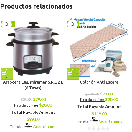
Productos relacionados
-11%
-9%
Arrocera E&E Miramar S.R.L 2 L
Colchón Anti Escara
(6 Tasas)
$
99.00
$
109.00
$
79.00
Product Fee
$
20.00
$
89.00
Product Fee
$
20.00
Total Payable Amount
Total Payable Amount
$
119.00
$
99.00
Tienda:
Guantánamo
Tienda:
Guantánamo