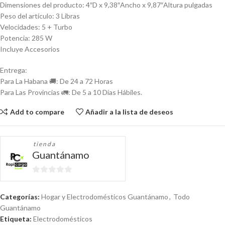
Dimensiones del producto: 4″D x 9,38″Ancho x 9,87″Altura pulgadas
Peso del artículo: 3 Libras
Velocidades: 5 + Turbo
Potencia: 285 W
Incluye Accesorios
Entrega:
Para La Habana 🚚: De 24 a 72 Horas
Para Las Provincias 🚛: De 5 a 10 Días Hábiles.
Add to compare
Añadir a la lista de deseos
tienda
Guantánamo
0
de
Categorías:
Hogar y Electrodomésticos Guantánamo
,
Todo
5
Guantánamo
Etiqueta:
Electrodomésticos