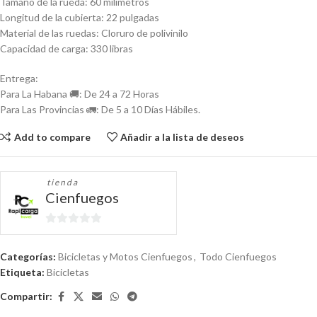
Tamaño de la rueda: 60 milímetros
Longitud de la cubierta: 22 pulgadas
Material de las ruedas: Cloruro de polivinilo
Capacidad de carga: 330 libras
Entrega:
Para La Habana 🚚: De 24 a 72 Horas
Para Las Provincias 🚛: De 5 a 10 Días Hábiles.
Add to compare
Añadir a la lista de deseos
tienda
Cienfuegos
0
de
Categorías:
Bicicletas y Motos Cienfuegos
,
Todo Cienfuegos
5
Etiqueta:
Bicicletas
Compartir: