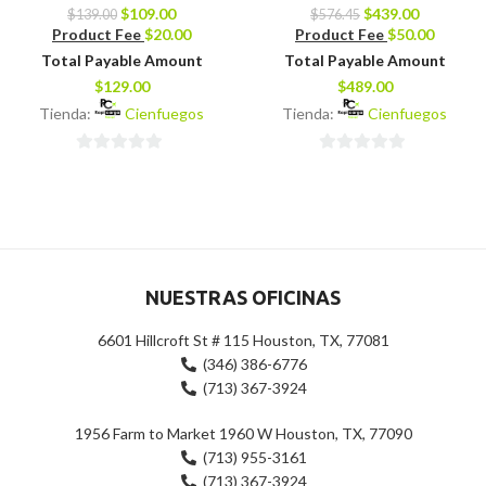
$
109.00
$
439.00
$
139.00
$
576.45
Product Fee
$
20.00
Product Fee
$
50.00
Total Payable Amount
Total Payable Amount
$
129.00
$
489.00
Tienda:
Cienfuegos
Tienda:
Cienfuegos
0
0
de
de
5
5
NUESTRAS OFICINAS
6601 Hillcroft St # 115 Houston, TX, 77081
(346) 386-6776
(713) 367-3924
1956 Farm to Market 1960 W Houston, TX, 77090
(713) 955-3161
(713) 367-3924