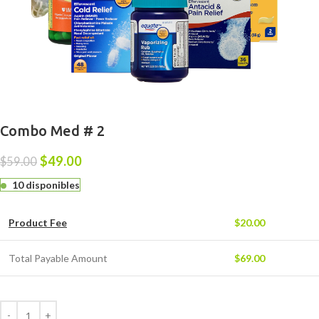
Combo Med # 2
$
49.00
$
59.00
10 disponibles
Product Fee
$
20.00
Total Payable Amount
$
69.00