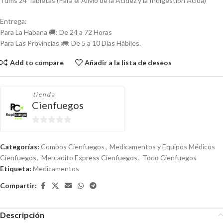
Tums 24 Tabletas (Para el Alivio de la Acidez y la Indigestión Ácida)
Entrega:
Para La Habana 🚚: De 24 a 72 Horas
Para Las Provincias 🚛: De 5 a 10 Días Hábiles.
Add to compare
Añadir a la lista de deseos
tienda
Cienfuegos
0
de
Categorías:
Combos Cienfuegos
,
Medicamentos y Equipos Médicos
5
Cienfuegos
,
Mercadito Express Cienfuegos
,
Todo Cienfuegos
Etiqueta:
Medicamentos
Compartir:
Descripción