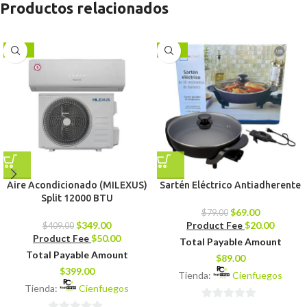
Productos relacionados
-15%
-13%
Aire Acondicionado (MILEXUS)
Sartén Eléctrico Antiadherente
Split 12000 BTU
$
69.00
$
79.00
$
349.00
Product Fee
$
20.00
$
409.00
Product Fee
$
50.00
Total Payable Amount
Total Payable Amount
$
89.00
$
399.00
Tienda:
Cienfuegos
Tienda:
Cienfuegos
0