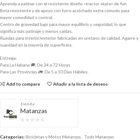
Aprenda a patinar con el resistente diseño «tractor skate» de fun
Bota resistente y de apoyo con forro acolchado extra cómodo para
mayor comodidad y control.
Centro de gravedad bajo para mayor equilibrio y seguridad, lo que
significa más patinaje y menos caídas.
Ruedas para interior/exterior fabricadas en uretano de calidad. Agarre y
suavidad en la mayoría de superficies.
Entrega:
Para La Habana 🚚: De 24 a 72 Horas
Para Las Provincias 🚛: De 5 a 10 Días Hábiles.
Add to compare
Añadir a la lista de deseos
tienda
Matanzas
0
de
Categorías:
Bicicletas y Motos Matanzas
,
Todo Matanzas