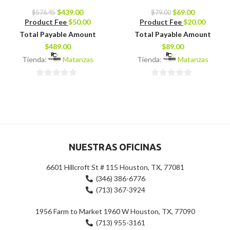
$
439.00
$
69.00
$
576.45
$
79.00
Product Fee
$
50.00
Product Fee
$
20.00
Total Payable Amount
Total Payable Amount
$
489.00
$
89.00
Tienda:
Matanzas
Tienda:
Matanzas
0
0
de
de
5
5
NUESTRAS OFICINAS
6601 Hillcroft St # 115 Houston, TX, 77081
(346) 386-6776
(713) 367-3924
1956 Farm to Market 1960 W Houston, TX, 77090
(713) 955-3161