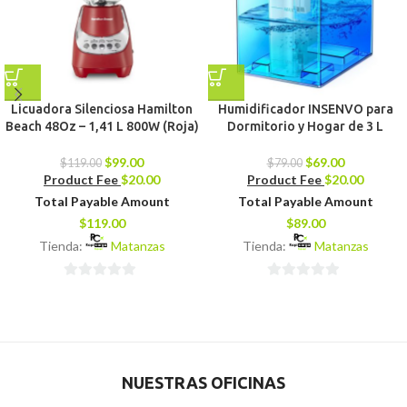
Licuadora Silenciosa Hamilton
Humidificador INSENVO para
Beach 48Oz – 1,41 L 800W (Roja)
Dormitorio y Hogar de 3 L
$
99.00
$
69.00
$
119.00
$
79.00
Product Fee
$
20.00
Product Fee
$
20.00
Total Payable Amount
Total Payable Amount
$
119.00
$
89.00
Tienda:
Matanzas
Tienda:
Matanzas
0
0
de
de
5
5
NUESTRAS OFICINAS