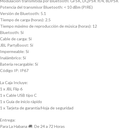
Modulación transmitida por Bluetooth: GFSK, DQPSK π/4, 8DPSK
Potencia del transmisor Bluetooth: < 10 dBm (PIRE)
Versión de Bluetooth: 5.1
Tiempo de carga (horas): 2.5
Tiempo máximo de reproducción de música (horas): 12
Bluetooth: Sí
Cable de carga: Sí
JBL PartyBoost: Sí
Impermeable: Sí
Inalámbrico: Sí
Batería recargable: Sí
Código IP: IP67
La Caja Incluye:
1 x JBL Flip 6
1 x Cable USB tipo C
1 x Guía de inicio rápido
1 x Tarjeta de garantía/Hoja de seguridad
Entrega:
Para La Habana 🚚: De 24 a 72 Horas