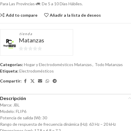
Para Las Provincias 🚛: De 5 a 10 Días Hábiles.
Add to compare
Añadir a la lista de deseos
tienda
Matanzas
0
de
Categorías:
Hogar y Electrodomésticos Matanzas
,
Todo Matanzas
5
Etiqueta:
Electrodomésticos
Compartir:
Descripción
Marca: JBL
Modelo: FLIP6
Potencia de salida (W): 30
Rango de respuesta de frecuencia dinámica (Hz): 63 Hz – 20 kHz
Dimensiones (cm): 17,8 x 6,8 x 7,2