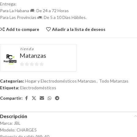
Entrega:
Para La Habana 🚚: De 24 a 72 Horas
Para Las Provincias 🚛: De 5 a 10 Días Hábiles.
Add to compare
Añadir a la lista de deseos
tienda
Matanzas
0
de
Categorías:
Hogar y Electrodomésticos Matanzas
,
Todo Matanzas
5
Etiqueta:
Electrodomésticos
Compartir:
Descripción
Marca: JBL
Modelo: CHARGE5
Potencia de salida (W): 40