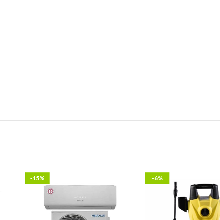
-15%
-6%