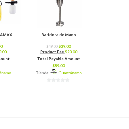
IVAMAX
Batidora de Mano
Lavadora PREM
7356T1
00
$
39.00
$
49.00
0.00
Product Fee
$
20.00
$
576.45
Product 
mount
Total Payable Amount
Total Pay
$
59.00
$
48
ánamo
Tienda:
Guantánamo
Tienda:
0
0
de
de
5
5