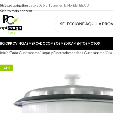
oy es sábado, 8 agosto 2026 5:18 am, en la Florida, EE.UU
Skip to navigation
Skip to main content
SELECCIONE AQUÍ LA PROV
NICIO
PROVINCIAS
MERCADO
COMBOS
MEDICAMENTOS
MOTOS
Inicio
Todo Guantánamo
Hogar y Electrodomésticos Guantánamo
Olla
-13%