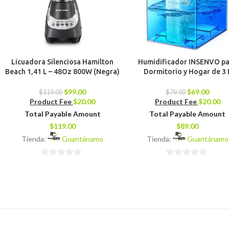
Licuadora Silenciosa Hamilton
Humidificador INSENVO p
Beach 1,41 L – 48Oz 800W (Negra)
Dormitorio y Hogar de 3 
$
99.00
$
69.00
$
119.00
$
79.00
Product Fee
$
20.00
Product Fee
$
20.00
Total Payable Amount
Total Payable Amount
$
119.00
$
89.00
Tienda:
Guantánamo
Tienda:
Guantánamo
0
0
de
de
5
5