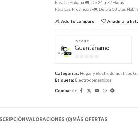
Para La Habana 🚚: De 24 a 72 Horas
Para Las Provincias 🚛: De 5 a 10 Días Hábil
Add to compare
Añadir a la lis
tienda
Guantánamo
0
de
Categorías:
Hogar y Electrodomésticos 
5
Etiqueta:
Electrodomésticos
Compartir:
SCRIPCIÓN
VALORACIONES (0)
MÁS OFERTAS