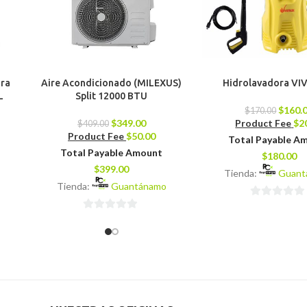
ara
Aire Acondicionado (MILEXUS)
Hidrolavadora V
L
Split 12000 BTU
$
160.
$
170.00
$
349.00
Product Fee
$
2
$
409.00
Product Fee
$
50.00
Total Payable A
Total Payable Amount
$
180.00
$
399.00
Tienda:
Guant
Tienda:
Guantánamo
0
0
de
de
5
5