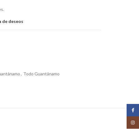
es.
ta de deseos
Guantánamo
,
Todo Guantánamo
Face
Insta