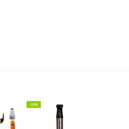
-20%
-24%