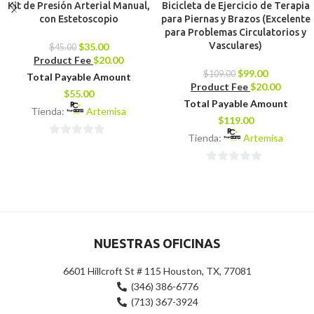
Kit de Presión Arterial Manual,
Bicicleta de Ejercicio de Terapia
con Estetoscopio
para Piernas y Brazos (Excelente
para Problemas Circulatorios y
Vasculares)
$
35.00
$
45.00
Product Fee
$
20.00
$
99.00
$
109.00
Total Payable Amount
Product Fee
$
20.00
$
55.00
Total Payable Amount
Tienda:
Artemisa
$
119.00
Tienda:
Artemisa
0
de
0
5
de
5
NUESTRAS OFICINAS
6601 Hillcroft St # 115 Houston, TX, 77081
(346) 386-6776
(713) 367-3924