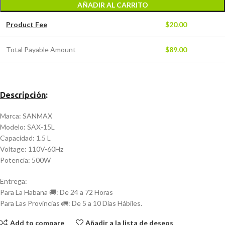
AÑADIR AL CARRITO
Product Fee
$
20.00
Total Payable Amount
$
89.00
Descripción
:
Marca: SANMAX
Modelo: SAX-15L
Capacidad: 1.5 L
Voltage: 110V-60Hz
Potencia: 500W
Entrega:
Para La Habana 🚚: De 24 a 72 Horas
Para Las Provincias 🚛: De 5 a 10 Días Hábiles.
Add to compare
Añadir a la lista de deseos