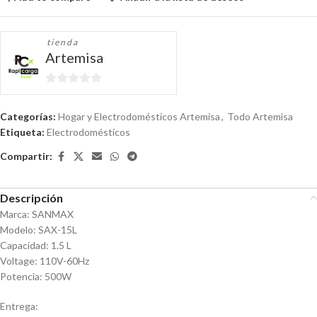
tienda
Artemisa
0
de
Categorías:
Hogar y Electrodomésticos Artemisa
,
Todo Artemisa
5
Etiqueta:
Electrodomésticos
Compartir:
Descripción
Marca: SANMAX
Modelo: SAX-15L
Capacidad: 1.5 L
Voltage: 110V-60Hz
Potencia: 500W
Entrega: