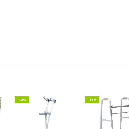
-13%
-11%