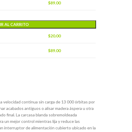
$
89.00
R AL CARRITO
$
20.00
$
89.00
a velocidad continua sin carga de 13 000 órbitas por
inar acabados antiguos o alisar madera áspera u otra
ado final. La carcasa blanda sobremoldeada
a un mejor control mientras lija y reduce las
 un interruptor de alimentación cubierto ubicado en la