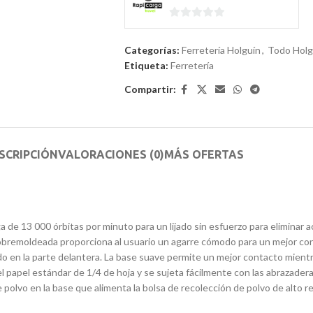
0
de
Categorías:
Ferretería Holguín
,
Todo Holg
5
Etiqueta:
Ferretería
Compartir:
SCRIPCIÓN
VALORACIONES (0)
MÁS OFERTAS
 de 13 000 órbitas por minuto para un lijado sin esfuerzo para eliminar 
obremoldeada proporciona al usuario un agarre cómodo para un mejor contr
ado en la parte delantera. La base suave permite un mejor contacto mientr
l papel estándar de 1/4 de hoja y se sujeta fácilmente con las abrazadera
de polvo en la base que alimenta la bolsa de recolección de polvo de alto 