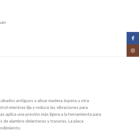
uín
Face
Insta
acabados antiguos o alisar madera áspera u otra
ol mientras lija y reduce las vibraciones para
as aplica una presión más ligera a la herramienta para
s de alambre delanteras y traseras. La placa
rendimiento.