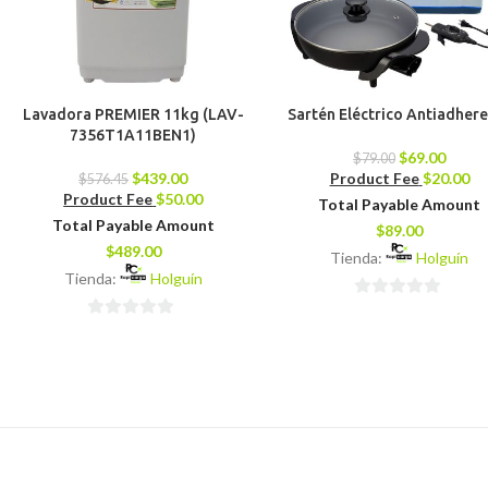
Lavadora PREMIER 11kg (LAV-
Sartén Eléctrico Antiadher
7356T1A11BEN1)
$
69.00
$
79.00
$
439.00
Product Fee
$
20.00
$
576.45
Product Fee
$
50.00
Total Payable Amount
Total Payable Amount
$
89.00
$
489.00
Tienda:
Holguín
Tienda:
Holguín
0
0
de
de
5
5