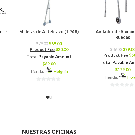
ente
Muletas de Antebrazo (1 PAR)
Andador de Alumini
Ruedas
$
69.00
$
79.00
Product Fee
$
20.00
$
79.0
$
89.00
Product Fee
$
5
Total Payable Amount
Total Payable A
$
89.00
$
129.00
Tienda:
Holguín
Tienda:
Hol
0
0
de
de
5
5
NUESTRAS OFICINAS