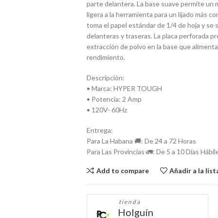
parte delantera. La base suave permite un 
ligera a la herramienta para un lijado más c
toma el papel estándar de 1/4 de hoja y se 
delanteras y traseras. La placa perforada pro
extracción de polvo en la base que alimenta 
rendimiento.
Descripción:
• Marca: HYPER TOUGH
• Potencia: 2 Amp
• 120V- 60Hz
Entrega:
Para La Habana 🚚: De 24 a 72 Horas
Para Las Provincias 🚛: De 5 a 10 Días Hábil
Add to compare
Añadir a la lis
tienda
Holguín