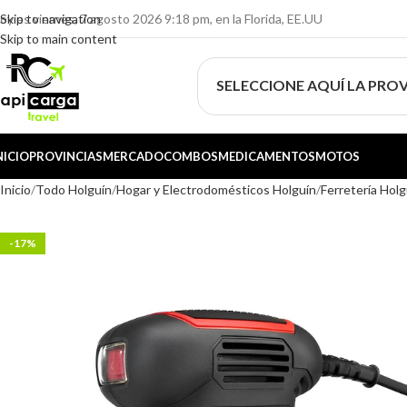
oy es viernes, 7 agosto 2026 9:18 pm, en la Florida, EE.UU
Skip to navigation
Skip to main content
SELECCIONE AQUÍ LA PROV
NICIO
PROVINCIAS
MERCADO
COMBOS
MEDICAMENTOS
MOTOS
Inicio
Todo Holguín
Hogar y Electrodomésticos Holguín
Ferretería Holg
-17%