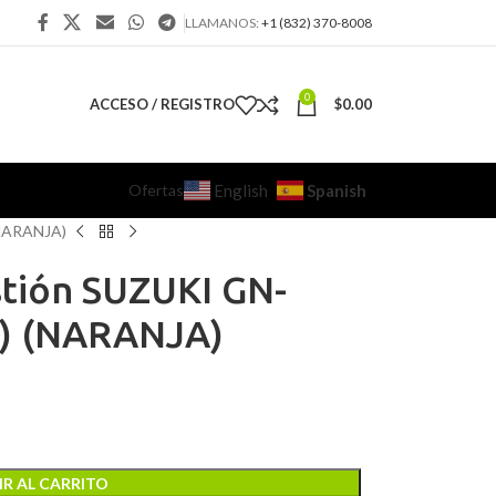
LLAMANOS:
+1 (832) 370-8008
0
ACCESO / REGISTRO
$
0.00
Ofertas
Spanish
English
(NARANJA)
tión SUZUKI GN-
c) (NARANJA)
R AL CARRITO