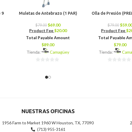
) 9
Muletas de Antebrazo (1 PAR)
Olla de Presión (PR
$
69.00
$
59.0
$
79.00
$
79.00
Product Fee
$
20.00
Product Fee
$
2
Total Payable Amount
Total Payable A
$
89.00
$
79.00
Tienda:
Camagüey
Tienda:
Cama
0
0
de
de
5
5
NUESTRAS OFICINAS
1956 Farm to Market 1960 W Houston, TX, 77090
2
(713) 955-3161