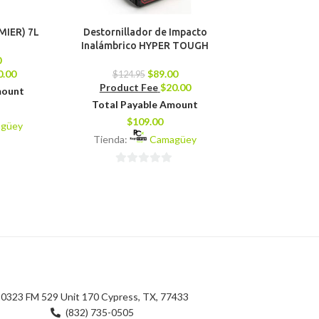
EMIER) 7L
Destornillador de Impacto
Sierra Circula
Inalámbrico HYPER TOUGH
0
$
156.45
0.00
$
89.00
Product 
$
124.95
Product Fee
$
20.00
mount
Total Pay
Total Payable Amount
$
14
$
109.00
güey
Tienda:
Tienda:
Camagüey
0
0
de
de
5
5
0323 FM 529 Unit 170 Cypress, TX, 77433
(832) 735-0505