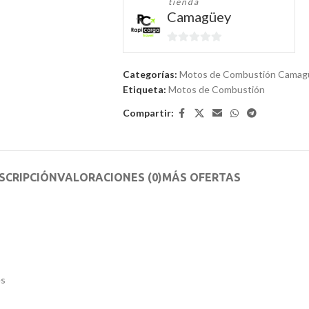
tienda
Camagüey
0
de
Categorías:
Motos de Combustión Camag
5
Etiqueta:
Motos de Combustión
Compartir:
SCRIPCIÓN
VALORACIONES (0)
MÁS OFERTAS
es