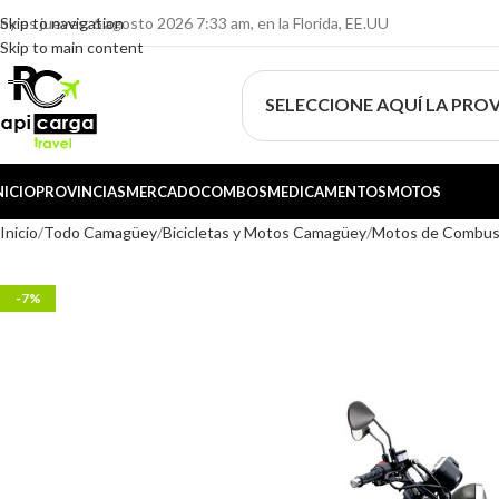
oy es jueves, 6 agosto 2026 7:33 am, en la Florida, EE.UU
Skip to navigation
Skip to main content
SELECCIONE AQUÍ LA PROV
NICIO
PROVINCIAS
MERCADO
COMBOS
MEDICAMENTOS
MOTOS
Inicio
Todo Camagüey
Bicicletas y Motos Camagüey
Motos de Combus
-7%