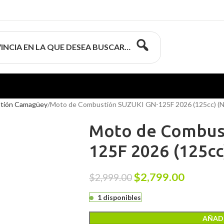
INCIA EN LA QUE DESEA BUSCAR…
tión Camagüey
Moto de Combustión SUZUKI GN-125F 2026 (125cc) 
Moto de Combus
125F 2026 (125c
$
2,799.00
$
2,999.00
1 disponibles
AÑADI