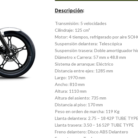
Descripción
:
Transmisión: 5 velocidades
Cilindraje: 125 cm³
Motor: 4 tiempos, refrigerado por aire SOHC
Suspensión delantera: Telescópica
Suspensión trasera: Doble amortiguador hid
Diámetro x Carrera: 57 mm x 48.8 mm
Sistema de arranque: Eléctrico
Distancia entre ejes: 1285 mm
Largo: 1970 mm
Ancho: 810 mm
Altura: 1110 mm
Altura del asiento: 735 mm
Distancia al piso: 170 mm
Peso en orden de marcha: 119 Kg
Llanta delantera: 2.75 – 18 42P TUBE TYP
Llanta trasera: 3.50 – 16 52P TUBE TYPE
Freno delantero: Disco ABS Delantero