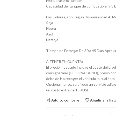
Freno trasero: Tambor
Capacidad del tanque de combustible: 9.3 Lt
Los Colores, son Según Disponibilidad Al M
Roja
Negra
Azul
Naranja
Tiempo de Entrega: De 30 a 45 Días Apro
A TENER EN CUENTA:
El precio mostrado incluye el costo del prod
consignatario (DESTINATARIO), previo contác
debe de ir a recoger el vehículo lo cual se
Opcionalmente, se ofrece un servicio adicio
un costo extra de 150 USD.
Add to compare
Añadir a la lis