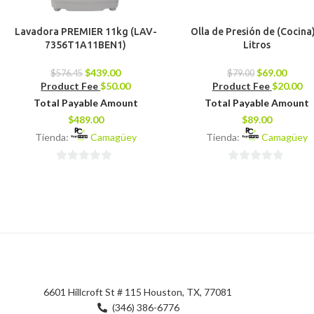
Lavadora PREMIER 11kg (LAV-
Olla de Presión de (Cocina
7356T1A11BEN1)
Litros
$
439.00
$
69.00
$
576.45
$
79.00
Product Fee
$
50.00
Product Fee
$
20.00
Total Payable Amount
Total Payable Amount
$
489.00
$
89.00
Tienda:
Camagüey
Tienda:
Camagüey
0
0
de
de
5
5
6601 Hillcroft St # 115 Houston, TX, 77081
(346) 386-6776