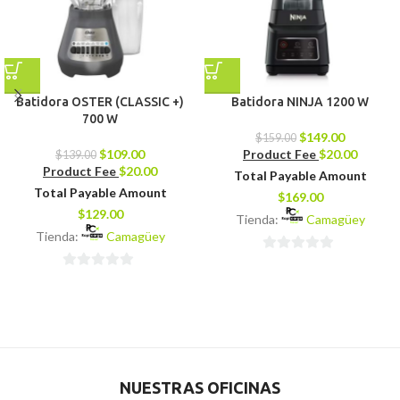
Batidora OSTER (CLASSIC +)
Batidora NINJA 1200 W
700 W
$
149.00
$
159.00
$
109.00
Product Fee
$
20.00
$
139.00
Product Fee
$
20.00
Total Payable Amount
Total Payable Amount
$
169.00
$
129.00
Tienda:
Camagüey
Tienda:
Camagüey
0
0
de
de
5
5
NUESTRAS OFICINAS