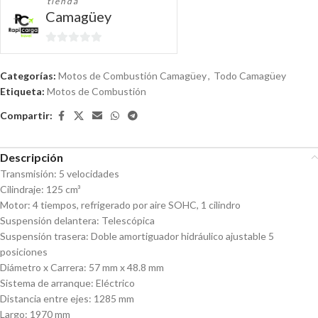
tienda
Camagüey
0
de
Categorías:
Motos de Combustión Camagüey
,
Todo Camagüey
5
Etiqueta:
Motos de Combustión
Compartir:
Descripción
Transmisión: 5 velocidades
Cilindraje: 125 cm³
Motor: 4 tiempos, refrigerado por aire SOHC, 1 cilindro
Suspensión delantera: Telescópica
Suspensión trasera: Doble amortiguador hidráulico ajustable 5
posiciones
Diámetro x Carrera: 57 mm x 48.8 mm
Sistema de arranque: Eléctrico
Distancia entre ejes: 1285 mm
Largo: 1970 mm