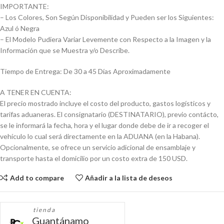
IMPORTANTE:
– Los Colores, Son Según Disponibilidad y Pueden ser los Siguientes:
Azul ó Negra
– El Modelo Pudiera Variar Levemente con Respecto a la Imagen y la
Información que se Muestra y/o Describe.
Tiempo de Entrega: De 30 a 45 Días Aproximadamente
A TENER EN CUENTA:
El precio mostrado incluye el costo del producto, gastos logísticos y
tarifas aduaneras. El consignatario (DESTINATARIO), previo contácto,
se le informará la fecha, hora y el lugar donde debe de ir a recoger el
vehículo lo cual será directamente en la ADUANA (en la Habana).
Opcionalmente, se ofrece un servicio adicional de ensamblaje y
transporte hasta el domicilio por un costo extra de 150 USD.
Add to compare
Añadir a la lista de deseos
tienda
Guantánamo