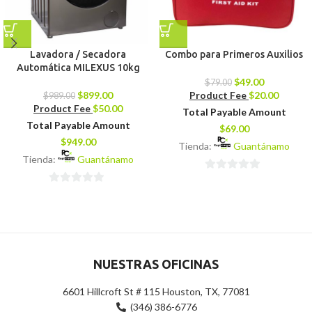
Lavadora / Secadora
Combo para Primeros Auxilios
Automática MILEXUS 10kg
$
49.00
$
79.00
$
899.00
Product Fee
$
20.00
$
989.00
Product Fee
$
50.00
Total Payable Amount
Total Payable Amount
$
69.00
$
949.00
Tienda:
Guantánamo
Tienda:
Guantánamo
0
0
de
de
5
5
NUESTRAS OFICINAS
6601 Hillcroft St # 115 Houston, TX, 77081
(346) 386-6776