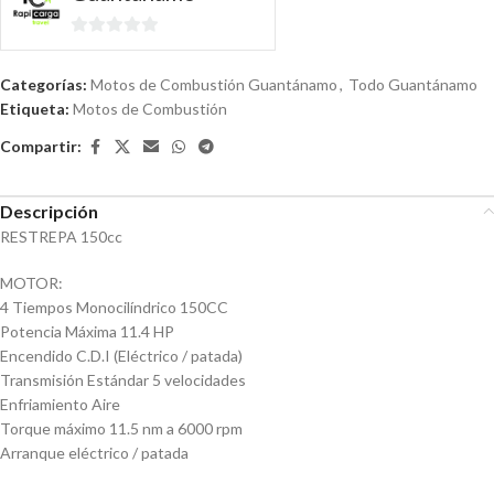
0
de
Categorías:
Motos de Combustión Guantánamo
,
Todo Guantánamo
5
Etiqueta:
Motos de Combustión
Compartir:
Descripción
RESTREPA 150cc
MOTOR:
4 Tiempos Monocilíndrico 150CC
Potencia Máxima 11.4 HP
Encendido C.D.I (Eléctrico / patada)
Transmisión Estándar 5 velocidades
Enfriamiento Aire
Torque máximo 11.5 nm a 6000 rpm
Arranque eléctrico / patada