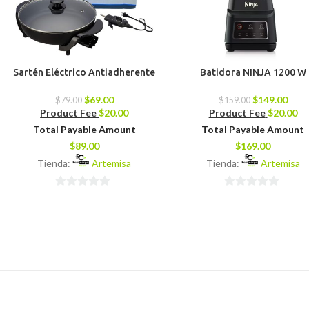
Sartén Eléctrico Antiadherente
Batidora NINJA 1200 W
$
69.00
$
149.00
$
79.00
$
159.00
Product Fee
$
20.00
Product Fee
$
20.00
Total Payable Amount
Total Payable Amount
$
89.00
$
169.00
Tienda:
Artemisa
Tienda:
Artemisa
0
0
de
de
5
5