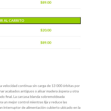
$
89.00
R AL CARRITO
$
20.00
$
89.00
a velocidad continua sin carga de 13 000 órbitas por
inar acabados antiguos o alisar madera áspera u otra
ado final. La carcasa blanda sobremoldeada
a un mejor control mientras lija y reduce las
 un interruptor de alimentación cubierto ubicado en la