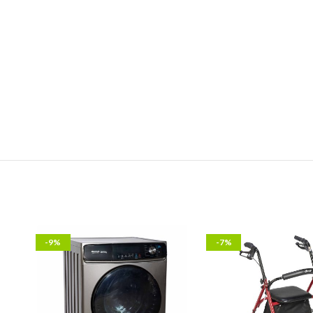
-9%
-7%