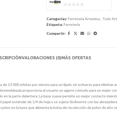
0
de
Categorías:
Ferretería Artemisa
,
Todo Ar
5
Etiqueta:
Ferretería
Compartir:
SCRIPCIÓN
VALORACIONES (0)
MÁS OFERTAS
 de 13 000 órbitas por minuto para un lijado sin esfuerzo para eliminar 
obremoldeada proporciona al usuario un agarre cómodo para un mejor contr
ado en la parte delantera. La base suave permite un mejor contacto mientr
l papel estándar de 1/4 de hoja y se sujeta fácilmente con las abrazadera
de polvo en la base que alimenta la bolsa de recolección de polvo de alto 