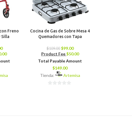
con Freno
Cocina de Gas de Sobre Mesa 4
Aire Acondici
Silla
Quemadores con Tapa
Split 1
00
$
99.00
$
109.00
$
409.00
0.00
Product Fee
$
50.00
Product 
mount
Total Payable Amount
Total Pay
$
149.00
$
39
misa
Tienda:
Artemisa
Tienda:
0
0
de
de
5
5