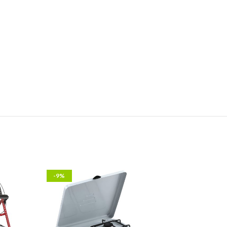
-9%
-15%