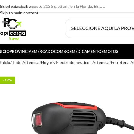
oy es sábado, 8 agosto 2026 6:53 am, en la Florida, EE.UU
Skip to navigation
Skip to main content
SELECCIONE AQUÍ LA PROV
NICIO
PROVINCIAS
MERCADO
COMBOS
MEDICAMENTOS
MOTOS
Inicio
Todo Artemisa
Hogar y Electrodomésticos Artemisa
Ferretería 
-17%