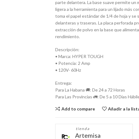
parte delantera. La base suave permite un 
ligera a la herramienta para un lijado más c
toma el papel estándar de 1/4 de hoja y se 
delanteras y traseras. La placa perforada pro
extracción de polvo en la base que alimenta 
rendimiento.
Descripción:
• Marca: HYPER TOUGH
• Potencia: 2 Amp
• 120V- 60Hz
Entrega:
Para La Habana 🚚: De 24 a 72 Horas
Para Las Provincias 🚛: De 5 a 10 Días Hábil
Add to compare
Añadir a la lis
tienda
Artemisa