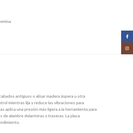
temisa
Face
Insta
acabados antiguos o alisar madera áspera u otra
ol mientras lija y reduce las vibraciones para
as aplica una presión más ligera a la herramienta para
s de alambre delanteras y traseras. La placa
rendimiento.