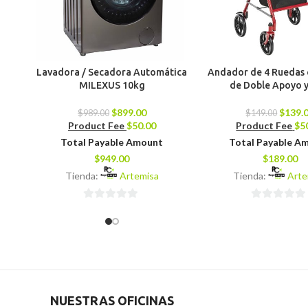
Lavadora / Secadora Automática
Andador de 4 Ruedas 
MILEXUS 10kg
de Doble Apoyo y 
$
899.00
$
139.
$
989.00
$
149.00
Product Fee
$
50.00
Product Fee
$
5
Total Payable Amount
Total Payable A
$
949.00
$
189.00
Tienda:
Artemisa
Tienda:
Arte
0
0
de
de
5
5
NUESTRAS OFICINAS