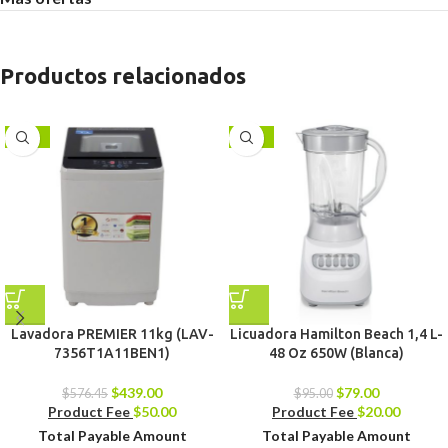
Productos relacionados
-24%
-17%
Lavadora PREMIER 11kg (LAV-
Licuadora Hamilton Beach 1,4 L-
7356T1A11BEN1)
48 Oz 650W (Blanca)
$
439.00
$
79.00
$
576.45
$
95.00
Product Fee
$
50.00
Product Fee
$
20.00
Total Payable Amount
Total Payable Amount