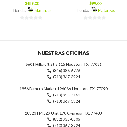
$
489.00
$
99.00
Tienda:
Matanzas
Tienda:
Matanzas
0
0
de
de
5
5
NUESTRAS OFICINAS
6601 Hillcroft St # 115 Houston, TX, 77081
(346) 386-6776
(713) 367-3924
1956 Farm to Market 1960 W Houston, TX, 77090
(713) 955-3161
(713) 367-3924
20323 FM 529 Unit 170 Cypress, TX, 77433
(832) 735-0505
(713) 367-3924