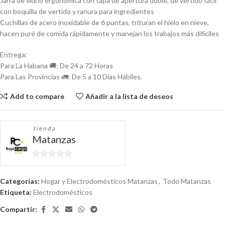
Jarra de vidrio ergonómica con tapa de apertura doble, de vertido fácil
con boquilla de vertido y ranura para ingredientes
Cuchillas de acero inoxidable de 6 puntas, trituran el hielo en nieve,
hacen puré de comida rápidamente y manejan los trabajos más difíciles
Entrega:
Para La Habana 🚚: De 24 a 72 Horas
Para Las Provincias 🚛: De 5 a 10 Días Hábiles.
Add to compare
Añadir a la lista de deseos
tienda
Matanzas
0
de
Categorías:
Hogar y Electrodomésticos Matanzas
,
Todo Matanzas
5
Etiqueta:
Electrodomésticos
Compartir: