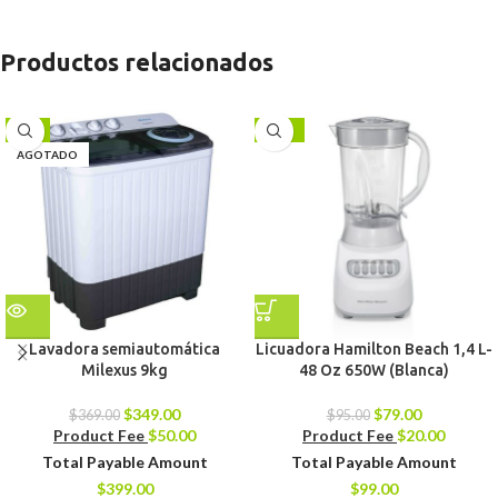
Productos relacionados
-5%
-17%
AGOTADO
Lavadora semiautomática
Licuadora Hamilton Beach 1,4 L-
Milexus 9kg
48 Oz 650W (Blanca)
$
349.00
$
79.00
$
369.00
$
95.00
Product Fee
$
50.00
Product Fee
$
20.00
Total Payable Amount
Total Payable Amount
$
399.00
$
99.00