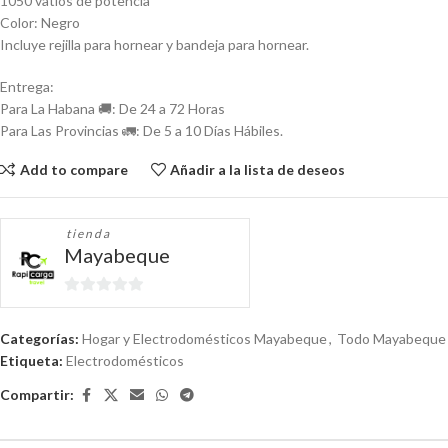
1050 vatios de potencia
Color: Negro
Incluye rejilla para hornear y bandeja para hornear.
Entrega:
Para La Habana 🚚: De 24 a 72 Horas
Para Las Provincias 🚛: De 5 a 10 Días Hábiles.
Add to compare
Añadir a la lista de deseos
tienda
Mayabeque
0
de
Categorías:
Hogar y Electrodomésticos Mayabeque
,
Todo Mayabeque
5
Etiqueta:
Electrodomésticos
Compartir: