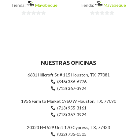
Tienda:
Mayabeque
Tienda:
Mayabeque
0
0
de
de
5
5
NUESTRAS OFICINAS
6601 Hillcroft St # 115 Houston, TX, 77081
(346) 386-6776
(713) 367-3924
1956 Farm to Market 1960 W Houston, TX, 77090
(713) 955-3161
(713) 367-3924
20323 FM 529 Unit 170 Cypress, TX, 77433
(832) 735-0505