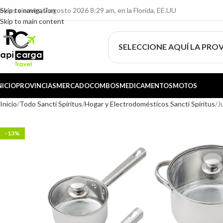
oy es viernes, 7 agosto 2026 8:29 am, en la Florida, EE.UU
Skip to navigation
Skip to main content
SELECCIONE AQUÍ LA PROV
NICIO
PROVINCIAS
MERCADO
COMBOS
MEDICAMENTOS
MOTOS
Inicio
Todo Sancti Spíritus
Hogar y Electrodomésticos Sancti Spíritus
J
-13%