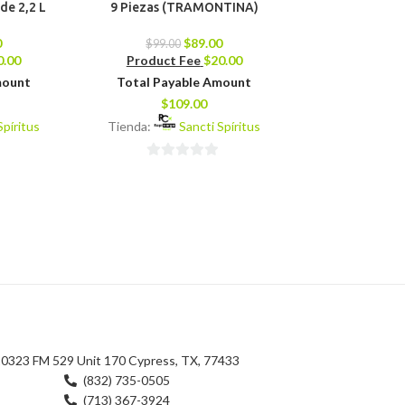
de 2,2 L
9 Piezas (TRAMONTINA)
BYSIDE 22CU
0
$
89.00
$
99.00
$
1,509.00
0.00
Product Fee
$
20.00
Product 
mount
Total Payable Amount
Total Pay
$
109.00
$
1,5
Spíritus
Tienda:
Sancti Spíritus
Tienda:
0
0
de
de
5
5
0323 FM 529 Unit 170 Cypress, TX, 77433
(832) 735-0505
(713) 367-3924