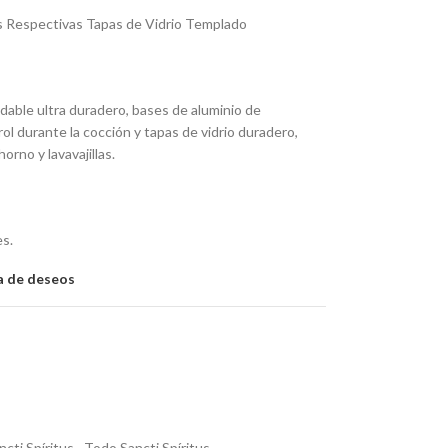
s Respectivas Tapas de Vidrio Templado
dable ultra duradero, bases de aluminio de
l durante la cocción y tapas de vidrio duradero,
horno y lavavajillas.
es.
ta de deseos
cti Spíritus
,
Todo Sancti Spíritus