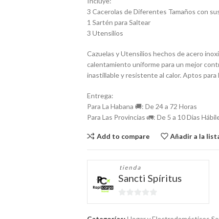
Incluye:
3 Cacerolas de Diferentes Tamaños con su
1 Sartén para Saltear
3 Utensilios
Cazuelas y Utensilios hechos de acero inoxi
calentamiento uniforme para un mejor contro
inastillable y resistente al calor. Aptos para 
Entrega:
Para La Habana 🚚: De 24 a 72 Horas
Para Las Provincias 🚛: De 5 a 10 Días Hábil
Add to compare
Añadir a la lis
tienda
Sancti Spíritus
0
de
Categorías:
Hogar y Electrodomésticos San