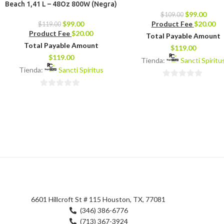
Beach 1,41 L – 48Oz 800W (Negra)
$
99.00
$
109.00
$
99.00
Product Fee
$
20.00
$
119.00
Product Fee
$
20.00
Total Payable Amount
Total Payable Amount
$
119.00
$
119.00
Tienda:
Sancti Spíritu
Tienda:
Sancti Spíritus
0
0
de
de
5
5
6601 Hillcroft St # 115 Houston, TX, 77081
(346) 386-6776
(713) 367-3924