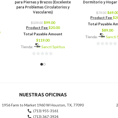
para Piernas y Brazos (Excelente
Dormitorio y Hogar 
para Problemas Circulatorios y
Vasculares)
$
69.0
$
79.00
Product Fee
$
2
$
99.00
$
109.00
Total Payable A
Product Fee
$
20.00
$
89.00
s
Total Payable Amount
Tienda:
Sancti 
$
119.00
Tienda:
Sancti Spíritus
0
de
0
5
de
5
NUESTRAS OFICINAS
1956 Farm to Market 1960 W Houston, TX, 77090
2
(713) 955-3161
(713) 367-3924