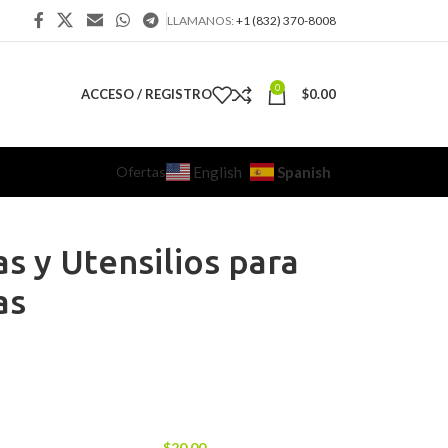
LLAMANOS:
+1 (832) 370-8008
0
ACCESO / REGISTRO
$
0.00
Ofertas
Spanish
English
s y Utensilios para
as
$
20.00