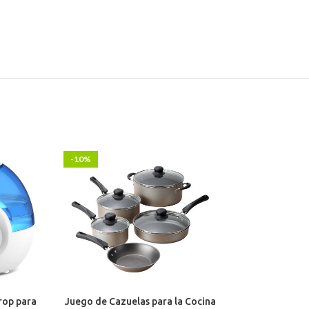
-10%
-1%
rop para
Juego de Cazuelas para la Cocina
REFRIGERADORA