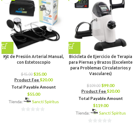
Kit de Presión Arterial Manual,
Bicicleta de Ejercicio de Terapia
con Estetoscopio
para Piernas y Brazos (Excelente
para Problemas Circulatorios y
Vasculares)
$
35.00
$
45.00
Product Fee
$
20.00
$
99.00
$
109.00
Total Payable Amount
Product Fee
$
20.00
$
55.00
Total Payable Amount
Tienda:
Sancti Spíritus
$
119.00
Tienda:
Sancti Spíritus
0
de
0
5
de