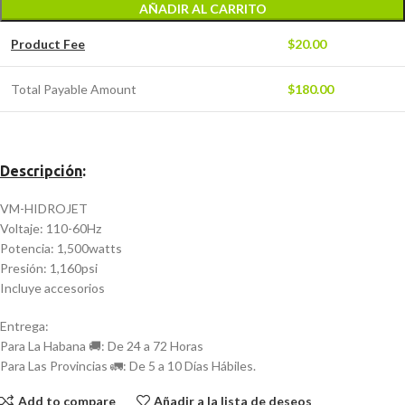
AÑADIR AL CARRITO
Product Fee
$
20.00
Total Payable Amount
$
180.00
Descripción
:
VM-HIDROJET
Voltaje: 110-60Hz
Potencia: 1,500watts
Presión: 1,160psi
Incluye accesorios
Entrega:
Para La Habana 🚚: De 24 a 72 Horas
Para Las Provincias 🚛: De 5 a 10 Días Hábiles.
Add to compare
Añadir a la lista de deseos