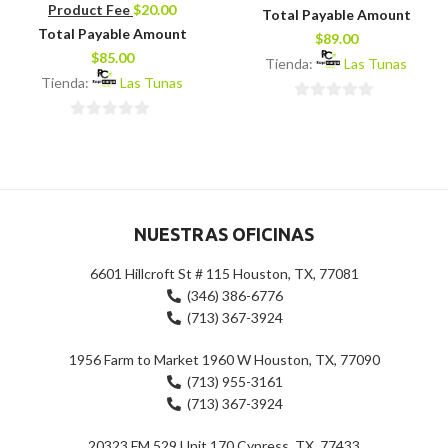
Product Fee
$
20.00
Total Payable Amount
Total Payable Amount
$
89.00
$
85.00
Tienda:
Las Tunas
Tienda:
Las Tunas
0
0
de
de
5
5
NUESTRAS OFICINAS
6601 Hillcroft St # 115 Houston, TX, 77081
(346) 386-6776
(713) 367-3924
1956 Farm to Market 1960 W Houston, TX, 77090
(713) 955-3161
(713) 367-3924
20323 FM 529 Unit 170 Cypress, TX, 77433