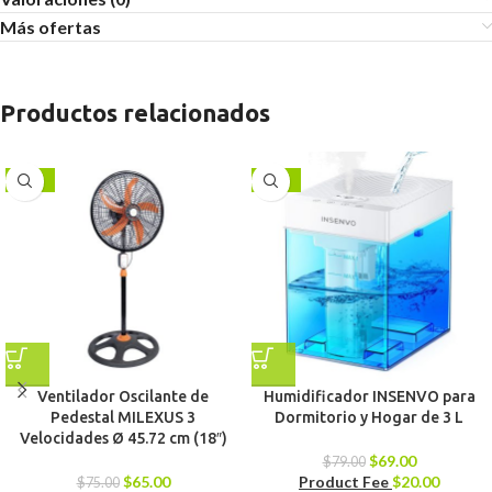
Más ofertas
Productos relacionados
-13%
-13%
Ventilador Oscilante de
Humidificador INSENVO para
Pedestal MILEXUS 3
Dormitorio y Hogar de 3 L
Velocidades Ø 45.72 cm (18″)
$
69.00
$
79.00
$
65.00
Product Fee
$
20.00
$
75.00