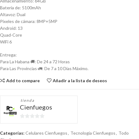
Almacenamiento: 64GB
Batería de: 5100mAh
Altavoz: Dual
Píxeles de cámara: 8MP+5MP
Android: 13
Quad-Core
WiFi 6
Entrega:
Para La Habana 🚚: De 24 a 72 Horas
Para Las Provincias 🚛: De 7 a 10 Días Máximo.
Add to compare
Añadir a la lista de deseos
tienda
Cienfuegos
0
de
Categorías:
Celulares Cienfuegos
,
Tecnología Cienfuegos
,
Todo
5