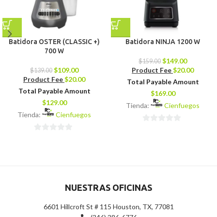
Batidora OSTER (CLASSIC +)
Batidora NINJA 1200 W
700 W
$
149.00
$
159.00
$
109.00
Product Fee
$
20.00
$
139.00
Product Fee
$
20.00
Total Payable Amount
Total Payable Amount
$
169.00
$
129.00
Tienda:
Cienfuegos
Tienda:
Cienfuegos
0
0
de
de
5
5
NUESTRAS OFICINAS
6601 Hillcroft St # 115 Houston, TX, 77081