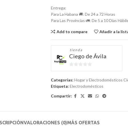
Entrega:
Para La Habana 🚚: De 24 a 72 Horas
Para Las Provincias 🚛: De 5 a 10 Días Hábil
Add to compare
Añadir a la lis
tienda
Ciego de Ávila
0
de
Categorías:
Hogar y Electrodomésticos Ci
5
Etiqueta:
Electrodomésticos
Compartir:
SCRIPCIÓN
VALORACIONES (0)
MÁS OFERTAS