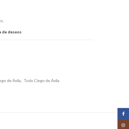
es.
ta de deseos
ego de Ávila
,
Todo Ciego de Ávila
Face
Insta