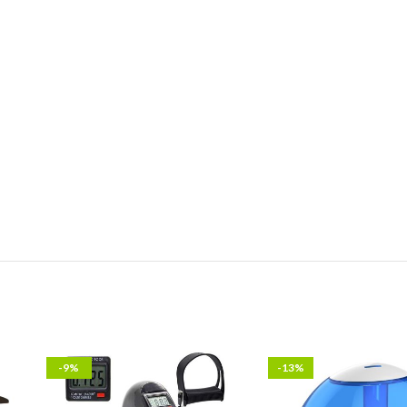
-9%
-13%