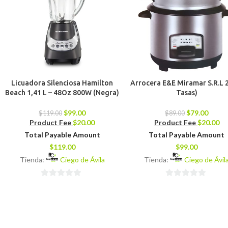
Licuadora Silenciosa Hamilton
Arrocera E&E Miramar S.R.L 2
Beach 1,41 L – 48Oz 800W (Negra)
Tasas)
$
99.00
$
79.00
$
119.00
$
89.00
Product Fee
$
20.00
Product Fee
$
20.00
Total Payable Amount
Total Payable Amount
$
119.00
$
99.00
Tienda:
Ciego de Ávila
Tienda:
Ciego de Ávil
0
0
de
de
5
5