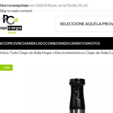
oy es jueves, 6 agosto 2026 8:46 am, en la Florida, EE.UU
Skip to navigation
Skip to main content
SELECCIONE AQUÍ LA PROV
NICIO
PROVINCIAS
MERCADO
COMBOS
MEDICAMENTOS
MOTOS
Inicio
Todo Ciego de Ávila
Hogar y Electrodomésticos Ciego de Ávila
Ba
-20%