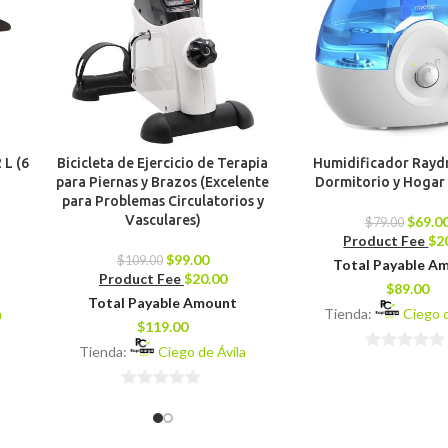
 L (6
Bicicleta de Ejercicio de Terapia
Humidificador Rayd
para Piernas y Brazos (Excelente
Dormitorio y Hogar 
para Problemas Circulatorios y
Vasculares)
$
69.0
$
79.00
Product Fee
$
2
$
99.00
$
109.00
Total Payable A
Product Fee
$
20.00
$
89.00
Total Payable Amount
a
Tienda:
Ciego d
$
119.00
Tienda:
Ciego de Ávila
0
de
0
5
de
5