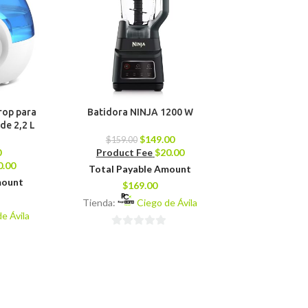
rop para
Batidora NINJA 1200 W
Olla de Presió
de 2,2 L
Li
$
149.00
$
159.00
0
Product Fee
$
20.00
$
79.00
0.00
Product 
Total Payable Amount
mount
Total Pay
$
169.00
$
8
Tienda:
Ciego de Ávila
e Ávila
Tienda:
0
0
de
de
5
5