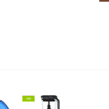
-6%
-13%