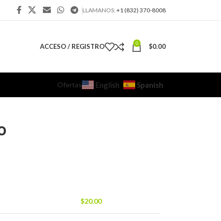
LLAMANOS:
+1 (832) 370-8008
0
ACCESO / REGISTRO
$
0.00
Ofertas
Spanish
English
o
$
20.00