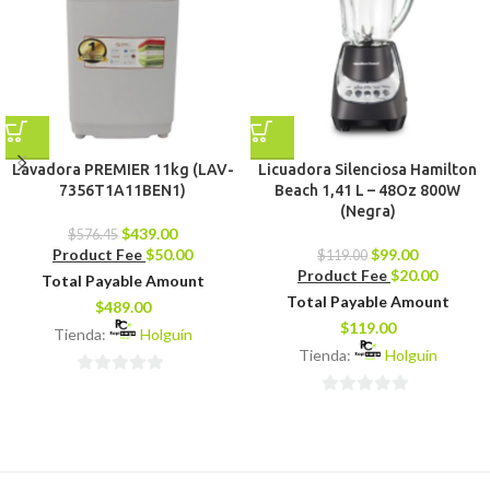
Lavadora PREMIER 11kg (LAV-
Licuadora Silenciosa Hamilton
7356T1A11BEN1)
Beach 1,41 L – 48Oz 800W
(Negra)
$
439.00
$
576.45
Product Fee
$
50.00
$
99.00
$
119.00
Product Fee
$
20.00
Total Payable Amount
Total Payable Amount
$
489.00
$
119.00
Tienda:
Holguín
Tienda:
Holguín
0
0
de
de
5
5