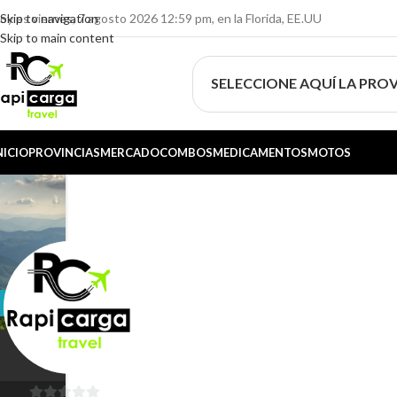
oy es viernes, 7 agosto 2026 12:59 pm, en la Florida, EE.UU
Skip to navigation
Skip to main content
SELECCIONE AQUÍ LA PROV
NICIO
PROVINCIAS
MERCADO
COMBOS
MEDICAMENTOS
MOTOS
Follow
Mercadito
Matanzas