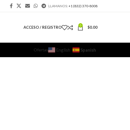
LLAMANOS:
+1 (832) 370-8008
0
ACCESO / REGISTRO
$
0.00
Ofertas
Spanish
English