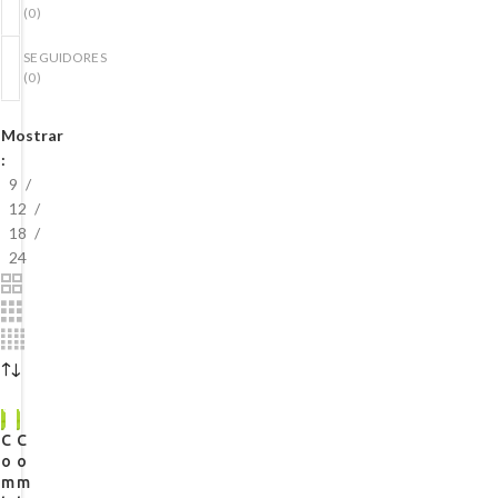
(
0
)
SEGUIDORES
(
0
)
Mostrar
9
12
18
24
C
C
o
o
m
m