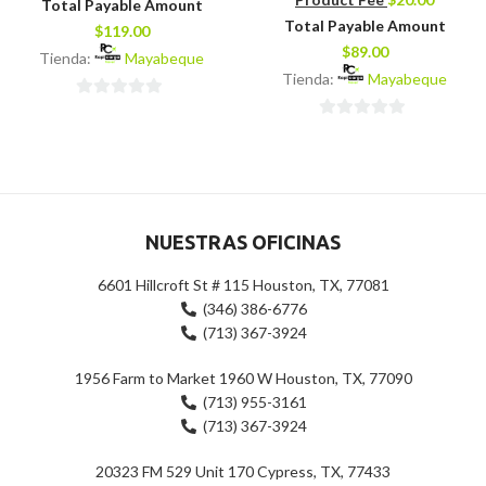
Total Payable Amount
Total Payable Amount
$
119.00
$
89.00
Tienda:
Mayabeque
Tienda:
Mayabeque
0
0
de
de
5
5
NUESTRAS OFICINAS
6601 Hillcroft St # 115 Houston, TX, 77081
(346) 386-6776
(713) 367-3924
1956 Farm to Market 1960 W Houston, TX, 77090
(713) 955-3161
(713) 367-3924
20323 FM 529 Unit 170 Cypress, TX, 77433