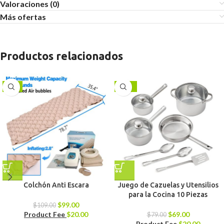
Valoraciones (0)
Más ofertas
Productos relacionados
-9%
-13%
Colchón Anti Escara
Juego de Cazuelas y Utensilios
para la Cocina 10 Piezas
$
99.00
$
109.00
Product Fee
$
20.00
$
69.00
$
79.00
Product Fee
$
20.00