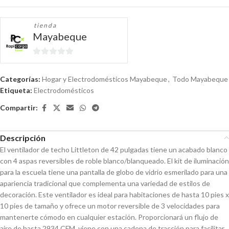
tienda
Mayabeque
0
de
Categorías:
Hogar y Electrodomésticos Mayabeque
,
Todo Mayabeque
5
Etiqueta:
Electrodomésticos
Compartir:
Descripción
El ventilador de techo Littleton de 42 pulgadas tiene un acabado blanco
con 4 aspas reversibles de roble blanco/blanqueado. El kit de iluminación
para la escuela tiene una pantalla de globo de vidrio esmerilado para una
apariencia tradicional que complementa una variedad de estilos de
decoración. Este ventilador es ideal para habitaciones de hasta 10 pies x
10 pies de tamaño y ofrece un motor reversible de 3 velocidades para
mantenerte cómodo en cualquier estación. Proporcionará un flujo de
aire de hasta 2934 CFM, viene con una cadena de tracción para facilitar