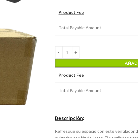
Product Fee
Total Payable Amount
AÑADI
Product Fee
Total Payable Amount
Descripción
:
Refresque su espacio con este ventilador
pulgadas con kit de luces. El ventilador cu