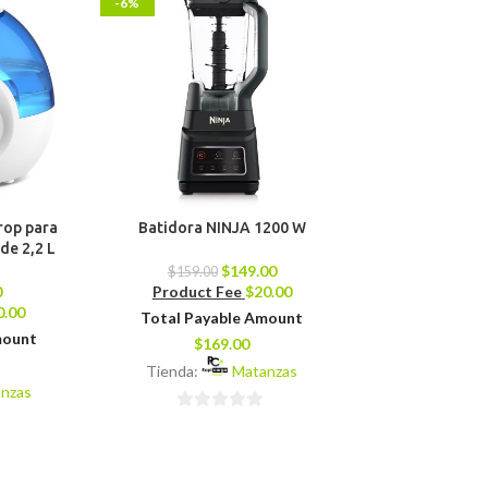
-6%
-13%
rop para
Batidora NINJA 1200 W
Merenguera B
de 2,2 L
(Mezclado
$
149.00
$
159.00
0
Product Fee
$
20.00
$
79.00
0.00
Product 
Total Payable Amount
mount
Total Pay
$
169.00
$
8
Tienda:
Matanzas
nzas
Tienda:
0
0
de
de
5