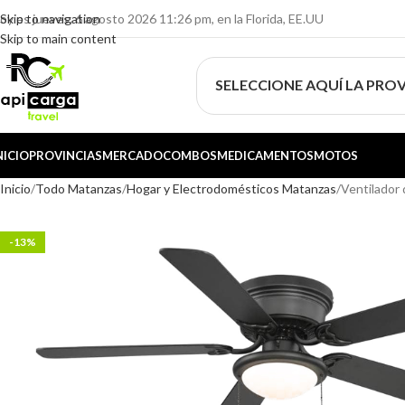
oy es jueves, 6 agosto 2026 11:26 pm, en la Florida, EE.UU
Skip to navigation
Skip to main content
SELECCIONE AQUÍ LA PROV
NICIO
PROVINCIAS
MERCADO
COMBOS
MEDICAMENTOS
MOTOS
Inicio
Todo Matanzas
Hogar y Electrodomésticos Matanzas
Ventilador
-13%