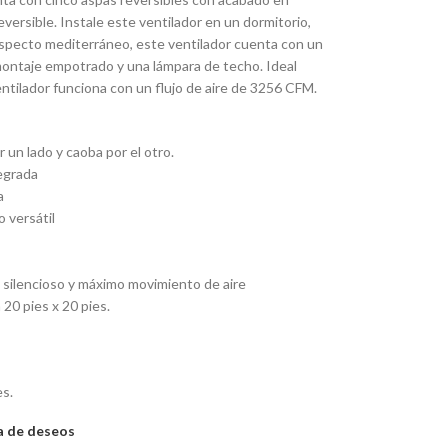
versible. Instale este ventilador en un dormitorio,
 aspecto mediterráneo, este ventilador cuenta con un
ontaje empotrado y una lámpara de techo. Ideal
ntilador funciona con un flujo de aire de 3256 CFM.
un lado y caoba por el otro.
egrada
a
 versátil
silencioso y máximo movimiento de aire
 20 pies x 20 pies.
es.
ta de deseos