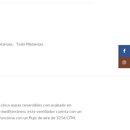
atanzas
,
Todo Matanzas
Face
Insta
 cinco aspas reversibles con acabado en
to mediterráneo, este ventilador cuenta con un
funciona con un flujo de aire de 3256 CFM.