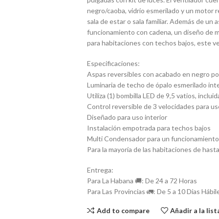
negro/caoba, vidrio esmerilado y un motor re
sala de estar o sala familiar. Además de un
funcionamiento con cadena, un diseño de m
para habitaciones con techos bajos, este ve
Especificaciones:
Aspas reversibles con acabado en negro por 
Luminaria de techo de ópalo esmerilado int
Utiliza (1) bombilla LED de 9,5 vatios, incluid
Control reversible de 3 velocidades para uso
Diseñado para uso interior
Instalación empotrada para techos bajos
Multi Condensador para un funcionamiento 
Para la mayoría de las habitaciones de hasta
Entrega:
Para La Habana 🚚: De 24 a 72 Horas
Para Las Provincias 🚛: De 5 a 10 Días Hábil
Add to compare
Añadir a la lis