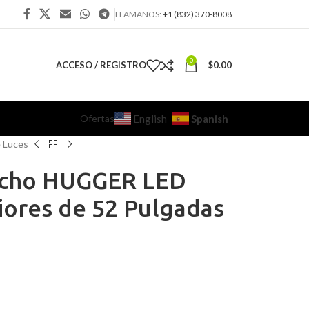
LLAMANOS:
+1 (832) 370-8008
0
ACCESO / REGISTRO
$
0.00
Ofertas
Spanish
English
e Luces
echo HUGGER LED
iores de 52 Pulgadas