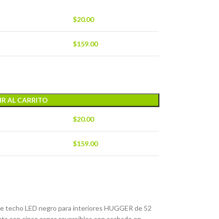
$
20.00
$
159.00
R AL CARRITO
$
20.00
$
159.00
 de techo LED negro para interiores HUGGER de 52
enta con cinco aspas reversibles con acabado en