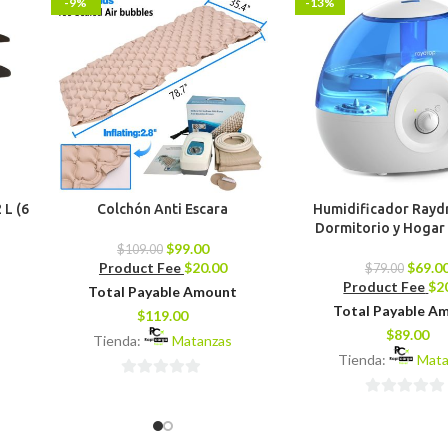
-9%
-13%
 L (6
Colchón Anti Escara
Humidificador Rayd
Dormitorio y Hogar 
$
99.00
$
109.00
Product Fee
$
20.00
$
69.0
$
79.00
Product Fee
$
2
Total Payable Amount
Total Payable A
$
119.00
$
89.00
Tienda:
Matanzas
Tienda:
Mata
0
0
de
de
5