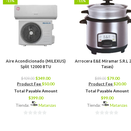
-15%
-11%
Aire Acondicionado (MILEXUS)
Arrocera E&E Miramar S.R.L 2
Split 12000 BTU
Tasas)
$
349.00
$
79.00
$
409.00
$
89.00
Product Fee
$
50.00
Product Fee
$
20.00
Total Payable Amount
Total Payable Amount
$
399.00
$
99.00
Tienda:
Matanzas
Tienda:
Matanzas
0
0
de
de