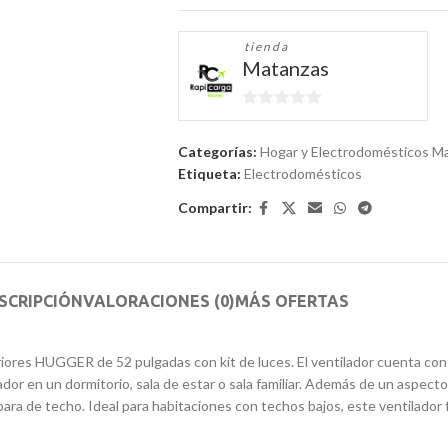
tienda
Matanzas
0
de
Categorías:
Hogar y Electrodomésticos M
5
Etiqueta:
Electrodomésticos
Compartir:
SCRIPCIÓN
VALORACIONES (0)
MÁS OFERTAS
iores HUGGER de 52 pulgadas con kit de luces. El ventilador cuenta con
lador en un dormitorio, sala de estar o sala familiar. Además de un aspec
a de techo. Ideal para habitaciones con techos bajos, este ventilador 