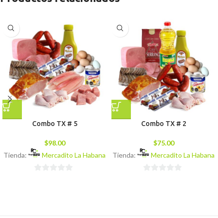
Combo TX # 5
Combo TX # 2
$
98.00
$
75.00
Tienda:
Mercadito La Habana
Tienda:
Mercadito La Habana
0
0
de
de
5
5