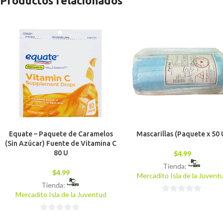
Productos relacionados
Equate – Paquete de Caramelos
Mascarillas (Paquete x 50 
(Sin Azúcar) Fuente de Vitamina C
80 U
$
4.99
Tienda:
$
4.99
Mercadito Isla de la Juvent
Tienda:
Mercadito Isla de la Juventud
0
de
0
5