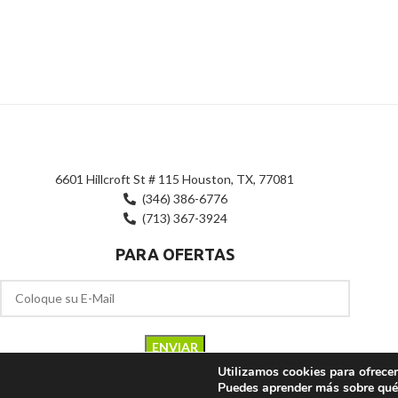
de
5
6601 Hillcroft St # 115 Houston, TX, 77081
(346) 386-6776
(713) 367-3924
PARA OFERTAS
Utilizamos cookies para ofrecer
Puedes aprender más sobre qué 
RAPI CARGA TRAVEL
2023 - 2026. | Todos los Derechos Reservados.