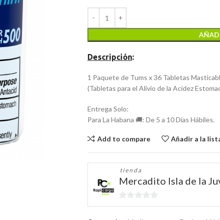
AÑADI
Descripción
:
1 Paquete de Tums x 36 Tabletas Masticab
(Tabletas para el Alivio de la Acidez Estomac
Entrega Solo:
Para La Habana 🚚: De 5 a 10 Días Hábiles.
Add to compare
Añadir a la lis
tienda
Mercadito Isla de la J
0
de