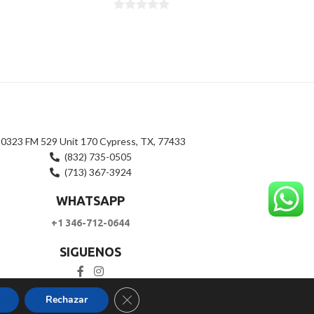
0
0
de
de
5
5
0323 FM 529 Unit 170 Cypress, TX, 77433
(832) 735-0505
(713) 367-3924
WHATSAPP
+1 346-712-0644
SIGUENOS
Cerrar el banner de cookies RGPD
Rechazar