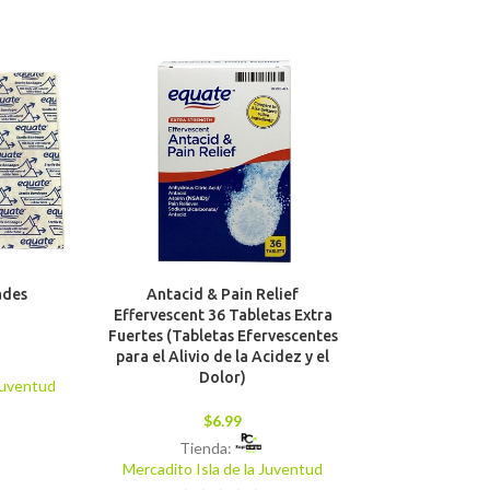
ades
Antacid & Pain Relief
Pain Reliever 
Effervescent 36 Tabletas Extra
(Aspirina,
Fuertes (Tabletas Efervescentes
Antipirético y 
para el Alivio de la Acidez y el
81mg
Dolor)
 Juventud
$
4
$
6.99
Tiend
Tienda:
Mercadito Isla
Mercadito Isla de la Juventud