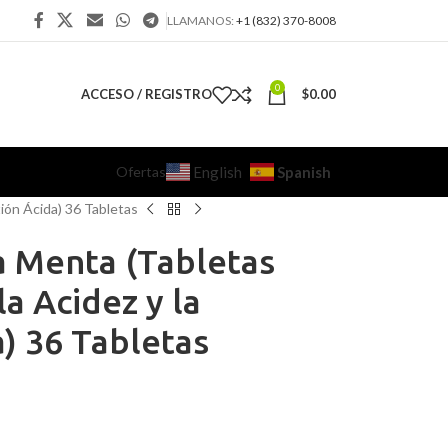
LLAMANOS:
+1 (832) 370-8008
0
ACCESO / REGISTRO
$
0.00
Ofertas
Spanish
English
tión Ácida) 36 Tabletas
a Menta (Tabletas
la Acidez y la
a) 36 Tabletas