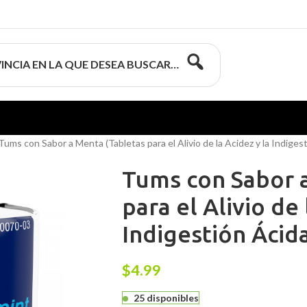
INCIA EN LA QUE DESEA BUSCAR…
Tums con Sabor a Menta (Tabletas para el Alivio de la Acidez y la Indiges
Tums con Sabor 
para el Alivio de 
Indigestión Ácid
$
4.99
25 disponibles