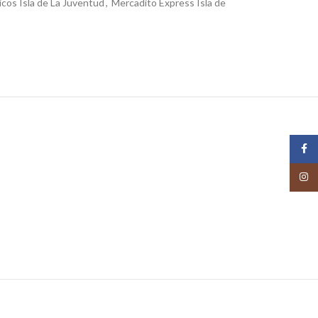
os Isla de La Juventud
,
Mercadito Express Isla de
Face
Insta