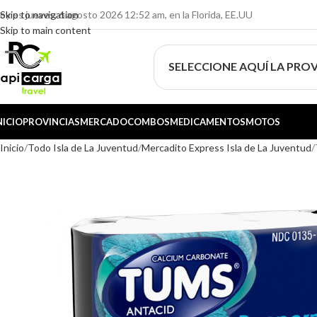
oy es jueves, 6 agosto 2026 12:52 am, en la Florida, EE.UU
Skip to navigation
Skip to main content
SELECCIONE AQUÍ LA PROV
NICIO
PROVINCIAS
MERCADO
COMBOS
MEDICAMENTOS
MOTOS
Inicio
Todo Isla de La Juventud
Mercadito Express Isla de La Juventud