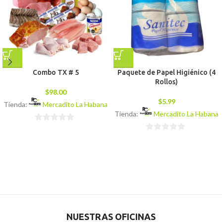
Combo TX # 5
Paquete de Papel Higiénico (4
Rollos)
$
98.00
$
5.99
Tienda:
Mercadito La Habana
Tienda:
Mercadito La Habana
0
0
de
de
5
5
NUESTRAS OFICINAS