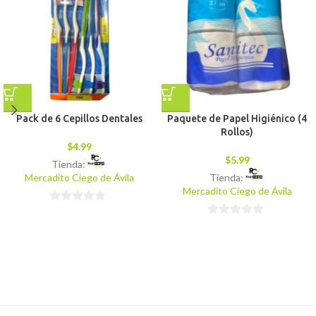
Pack de 6 Cepillos Dentales
Paquete de Papel Higiénico (4
Rollos)
$
4.99
$
5.99
Tienda:
Mercadito Ciego de Ávila
Tienda:
Mercadito Ciego de Ávila
0
0
de
de
5
5