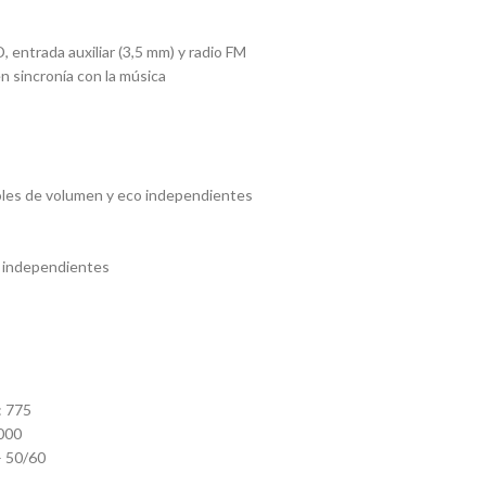
 entrada auxiliar (3,5 mm) y radio FM
 sincronía con la música
roles de volumen y eco independientes
B independientes
: 775
,000
– 50/60