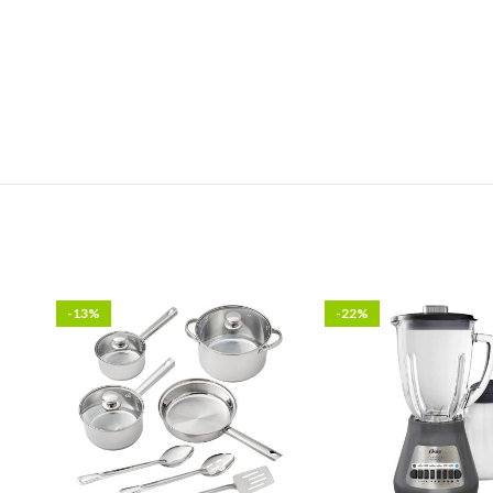
-13%
-22%