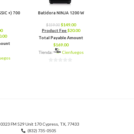
SIC +) 700
Batidora NINJA 1200 W
Olla de Presió
Li
$
149.00
$
159.00
00
Product Fee
$
20.00
$
79.00
0.00
Product 
Total Payable Amount
mount
Total Pay
$
169.00
$
8
Tienda:
Cienfuegos
uegos
Tienda:
0
0
de
de
5
5
0323 FM 529 Unit 170 Cypress, TX, 77433
(832) 735-0505