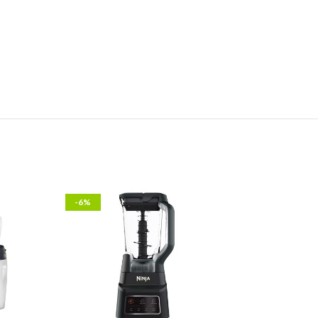
-6%
-13%