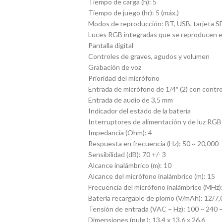
Tiempo de carga (h): 5
Tiempo de juego (hr): 5 (máx.)
Modos de reproducción: BT, USB, tarjeta SD,
Luces RGB integradas que se reproducen en
Pantalla digital
Controles de graves, agudos y volumen
Grabación de voz
Prioridad del micrófono
Entrada de micrófono de 1/4″ (2) con cont
Entrada de audio de 3,5 mm
Indicador del estado de la batería
Interruptores de alimentación y de luz RG
Impedancia (Ohm): 4
Respuesta en frecuencia (Hz): 50 ~ 20,000
Sensibilidad (dB): 70 +/- 3
Alcance inalámbrico (m): 10
Alcance del micrófono inalámbrico (m): 15
Frecuencia del micrófono inalámbrico (MHz)
Batería recargable de plomo (V/mAh): 12/7
Tensión de entrada (VAC – Hz): 100 ~ 240 
Dimensiones (pulg.): 13,4 x 13,6 x 26,6