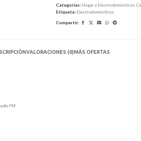
de
Categorías:
Hogar y Electrodomésticos C
5
Etiqueta:
Electrodomésticos
Compartir:
SCRIPCIÓN
VALORACIONES (0)
MÁS OFERTAS
radio FM