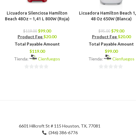
Licuadora Silenciosa Hamilton
Licuadora Hamilton Beach 1,
Beach 48Oz – 1,41 L 800W (Roja)
48 Oz 650W (Blanca)
$
99.00
$
79.00
$
119.00
$
95.00
Product Fee
$
20.00
Product Fee
$
20.00
Total Payable Amount
Total Payable Amount
$
119.00
$
99.00
Tienda:
Cienfuegos
Tienda:
Cienfuegos
0
0
de
de
5
5
6601 Hillcroft St # 115 Houston, TX, 77081
(346) 386-6776