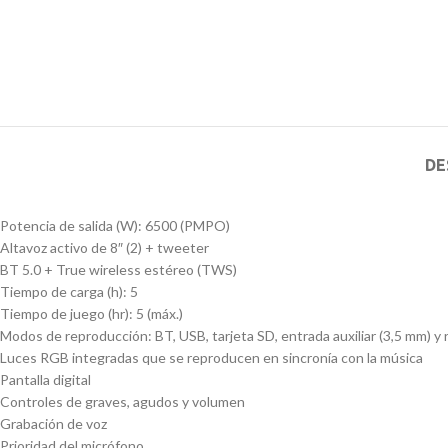
DE
Potencia de salida (W): 6500 (PMPO)
Altavoz activo de 8″ (2) + tweeter
BT 5.0 + True wireless estéreo (TWS)
Tiempo de carga (h): 5
Tiempo de juego (hr): 5 (máx.)
Modos de reproducción: BT, USB, tarjeta SD, entrada auxiliar (3,5 mm) y 
Luces RGB integradas que se reproducen en sincronía con la música
Pantalla digital
Controles de graves, agudos y volumen
Grabación de voz
Prioridad del micrófono