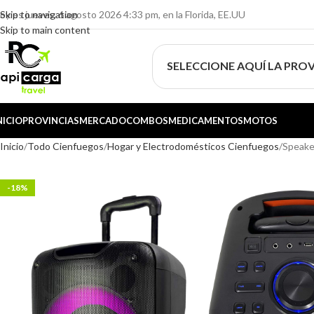
oy es jueves, 6 agosto 2026 4:33 pm, en la Florida, EE.UU
Skip to navigation
Skip to main content
SELECCIONE AQUÍ LA PROV
NICIO
PROVINCIAS
MERCADO
COMBOS
MEDICAMENTOS
MOTOS
Inicio
Todo Cienfuegos
Hogar y Electrodomésticos Cienfuegos
Speak
-18%