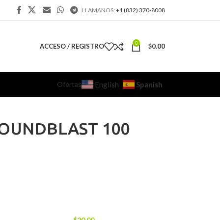
LLAMANOS:
+1 (832) 370-8008
0
ACCESO / REGISTRO
$
0.00
Ofertas
Spanish
English
SOUNDBLAST 100
$
20.00