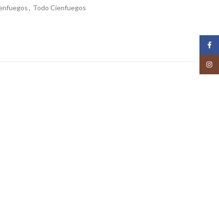
ienfuegos
,
Todo Cienfuegos
Face
Insta