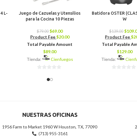
4 L-
Juego de Cazuelas y Utensilios
Batidora OSTER (CLAS
para la Cocina 10 Piezas
W
$
69.00
$
109.
$
79.00
$
139.00
Product Fee
$
20.00
Product Fee
$
2
Total Payable Amount
Total Payable A
$
89.00
$
129.00
Tienda:
Cienfuegos
Tienda:
Cienf
0
0
de
de
5
5
NUESTRAS OFICINAS
1956 Farm to Market 1960 W Houston, TX, 77090
2
(713) 955-3161