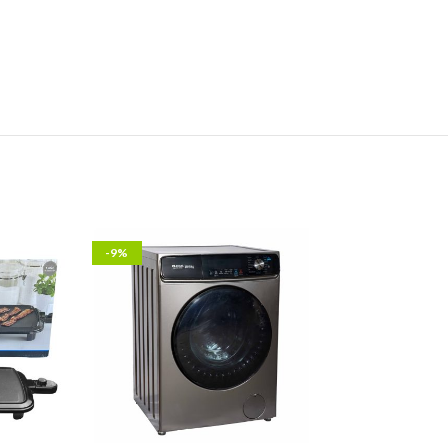
-9%
-6%