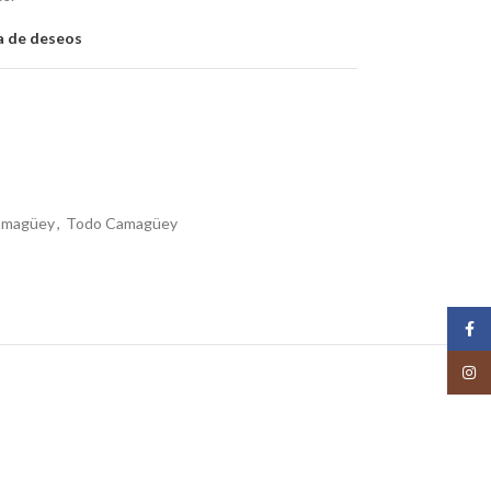
ta de deseos
Camagüey
,
Todo Camagüey
Face
Insta