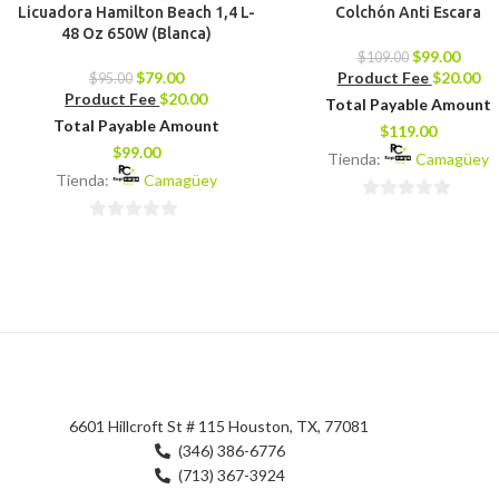
Licuadora Hamilton Beach 1,4 L-
Colchón Anti Escara
48 Oz 650W (Blanca)
$
99.00
$
109.00
$
79.00
Product Fee
$
20.00
$
95.00
Product Fee
$
20.00
Total Payable Amount
Total Payable Amount
$
119.00
$
99.00
Tienda:
Camagüey
Tienda:
Camagüey
0
0
de
de
5
5
6601 Hillcroft St # 115 Houston, TX, 77081
(346) 386-6776
(713) 367-3924