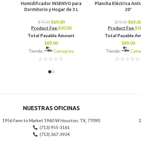
Humidificador INSENVO para
Plancha Eléctrica Ant
Dormitorio y Hogar de 3 L
20″
$
69.00
$
69.0
$
79.00
$
79.00
Product Fee
$
20.00
Product Fee
$
2
Total Payable Amount
Total Payable A
$
89.00
$
89.00
Tienda:
Camagüey
Tienda:
Cama
0
0
de
de
5
5
NUESTRAS OFICINAS
1956 Farm to Market 1960 W Houston, TX, 77090
2
(713) 955-3161
(713) 367-3924