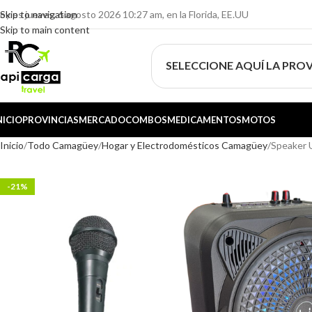
oy es jueves, 6 agosto 2026 10:27 am, en la Florida, EE.UU
Skip to navigation
Skip to main content
SELECCIONE AQUÍ LA PROV
NICIO
PROVINCIAS
MERCADO
COMBOS
MEDICAMENTOS
MOTOS
Inicio
Todo Camagüey
Hogar y Electrodomésticos Camagüey
Speaker
-21%