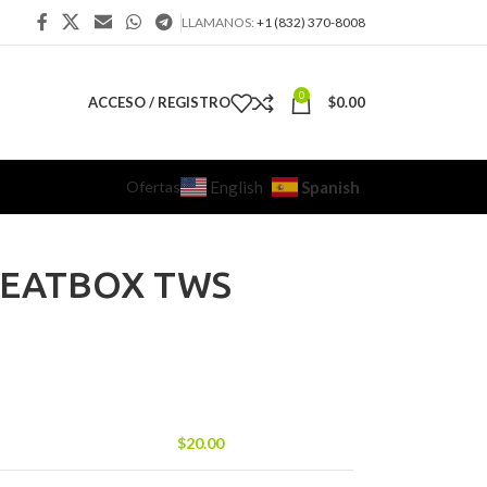
LLAMANOS:
+1 (832) 370-8008
0
ACCESO / REGISTRO
$
0.00
Ofertas
Spanish
English
BEATBOX TWS
$
20.00