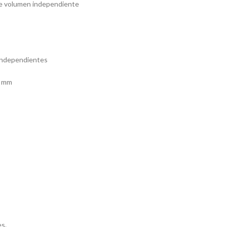
de volumen independiente
 independientes
5 mm
es.