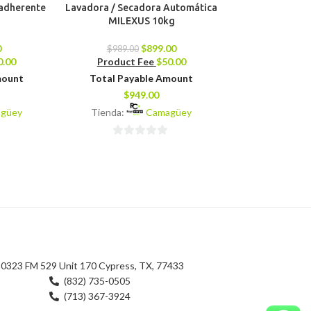
iadherente
Lavadora / Secadora Automática
Hidrolavad
MILEXUS 10kg
$
170.00
0
$
899.00
Product 
$
989.00
0.00
Product Fee
$
50.00
Total Pay
mount
Total Payable Amount
$
18
$
949.00
Tienda:
güey
Tienda:
Camagüey
0
0
de
de
5
5
0323 FM 529 Unit 170 Cypress, TX, 77433
(832) 735-0505
(713) 367-3924