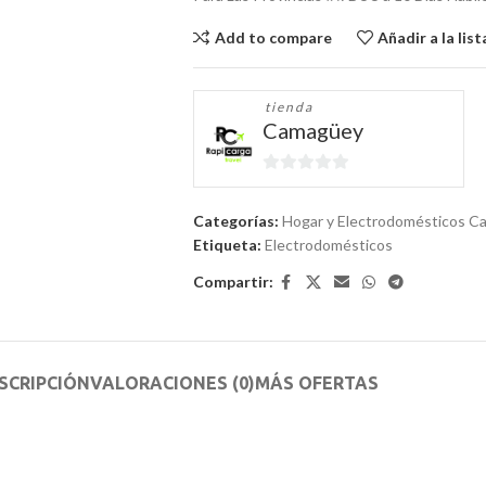
Add to compare
Añadir a la lis
tienda
Camagüey
0
de
Categorías:
Hogar y Electrodomésticos 
5
Etiqueta:
Electrodomésticos
Compartir:
SCRIPCIÓN
VALORACIONES (0)
MÁS OFERTAS