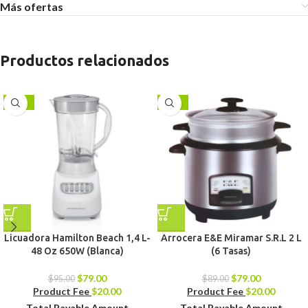
Más ofertas
Productos relacionados
-17%
-11%
Licuadora Hamilton Beach 1,4 L-
Arrocera E&E Miramar S.R.L 2 L
48 Oz 650W (Blanca)
(6 Tasas)
$
79.00
$
79.00
$
95.00
$
89.00
Product Fee
$
20.00
Product Fee
$
20.00
Total Payable Amount
Total Payable Amount