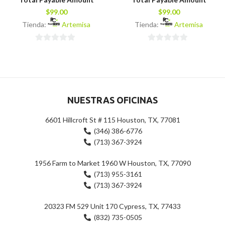
$
99.00
$
99.00
Tienda:
Artemisa
Tienda:
Artemisa
0
0
de
de
5
5
NUESTRAS OFICINAS
6601 Hillcroft St # 115 Houston, TX, 77081
(346) 386-6776
(713) 367-3924
1956 Farm to Market 1960 W Houston, TX, 77090
(713) 955-3161
(713) 367-3924
20323 FM 529 Unit 170 Cypress, TX, 77433
(832) 735-0505