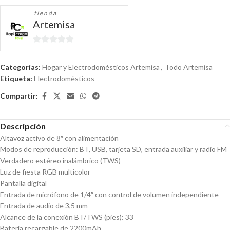
tienda
Artemisa
0
de
Categorías:
Hogar y Electrodomésticos Artemisa
,
Todo Artemisa
5
Etiqueta:
Electrodomésticos
Compartir:
Descripción
Altavoz activo de 8″ con alimentación
Modos de reproducción: BT, USB, tarjeta SD, entrada auxiliar y radio FM
Verdadero estéreo inalámbrico (TWS)
Luz de fiesta RGB multicolor
Pantalla digital
Entrada de micrófono de 1/4″ con control de volumen independiente
Entrada de audio de 3,5 mm
Alcance de la conexión BT/TWS (pies): 33
Batería recargable de 2200mAh