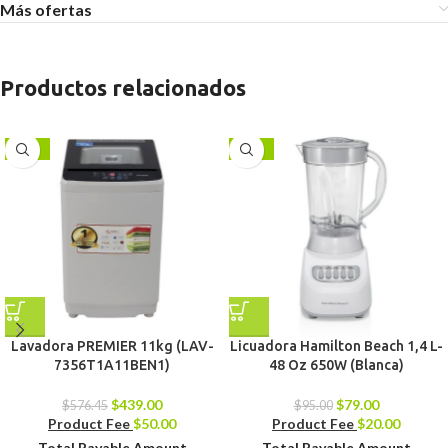
Más ofertas
Productos relacionados
-24%
-17%
Lavadora PREMIER 11kg (LAV-
Licuadora Hamilton Beach 1,4 L-
7356T1A11BEN1)
48 Oz 650W (Blanca)
$
439.00
$
79.00
$
576.45
$
95.00
Product Fee
$
50.00
Product Fee
$
20.00
Total Payable Amount
Total Payable Amount