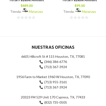
$
489.00
$
99.00
Tienda:
Matanzas
Tienda:
Matanzas
0
0
de
de
5
5
NUESTRAS OFICINAS
6601 Hillcroft St # 115 Houston, TX, 77081
(346) 386-6776
(713) 367-3924
1956 Farm to Market 1960 W Houston, TX, 77090
(713) 955-3161
(713) 367-3924
20323 FM 529 Unit 170 Cypress, TX, 77433
(832) 735-0505