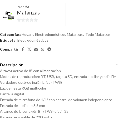
tienda
Matanzas
0
de
Categorías:
Hogar y Electrodomésticos Matanzas
,
Todo Matanzas
5
Etiqueta:
Electrodomésticos
Compartir:
Descripción
Altavoz activo de 8″ con alimentación
Modos de reproducción: BT, USB, tarjeta SD, entrada auxiliar y radio FM
Verdadero estéreo inalámbrico (TWS)
Luz de fiesta RGB multicolor
Pantalla digital
Entrada de micrófono de 1/4″ con control de volumen independiente
Entrada de audio de 3,5 mm
Alcance de la conexión BT/TWS (pies): 33
Batería recargable de 2200mAh