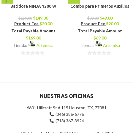
Batidora NINJA 1200 W
Combo para Primeros Auxilios
$
149.00
$
49.00
$
159.00
$
79.00
Product Fee
$
20.00
Product Fee
$
20.00
Total Payable Amount
Total Payable Amount
$
169.00
$
69.00
Tienda:
Artemisa
Tienda:
Artemisa
0
0
de
de
5
5
NUESTRAS OFICINAS
6601 Hillcroft St # 115 Houston, TX, 77081
(346) 386-6776
(713) 367-3924