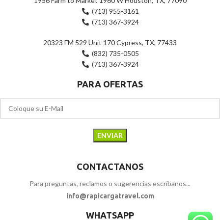
1956 Farm to Market 1960 W Houston, TX, 77090
(713) 955-3161
(713) 367-3924
20323 FM 529 Unit 170 Cypress, TX, 77433
(832) 735-0505
(713) 367-3924
PARA OFERTAS
CONTACTANOS
Para preguntas, reclamos o sugerencias escríbanos...
info@rapicargatravel.com
WHATSAPP