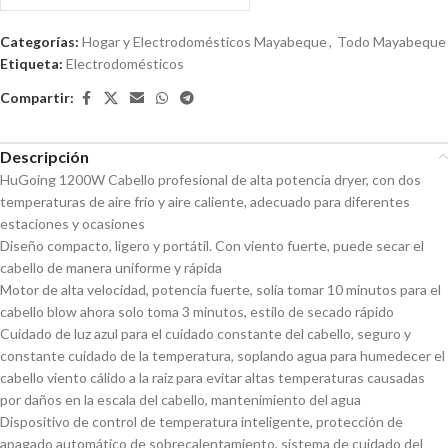
0
de
Categorías:
Hogar y Electrodomésticos Mayabeque
,
Todo Mayabeque
5
Etiqueta:
Electrodomésticos
Compartir:
Descripción
HuGoing 1200W Cabello profesional de alta potencia dryer, con dos
temperaturas de aire frío y aire caliente, adecuado para diferentes
estaciones y ocasiones
Diseño compacto, ligero y portátil. Con viento fuerte, puede secar el
cabello de manera uniforme y rápida
Motor de alta velocidad, potencia fuerte, solía tomar 10 minutos para el
cabello blow ahora solo toma 3 minutos, estilo de secado rápido
Cuidado de luz azul para el cuidado constante del cabello, seguro y
constante cuidado de la temperatura, soplando agua para humedecer el
cabello viento cálido a la raíz para evitar altas temperaturas causadas
por daños en la escala del cabello, mantenimiento del agua
Dispositivo de control de temperatura inteligente, protección de
apagado automático de sobrecalentamiento, sistema de cuidado del