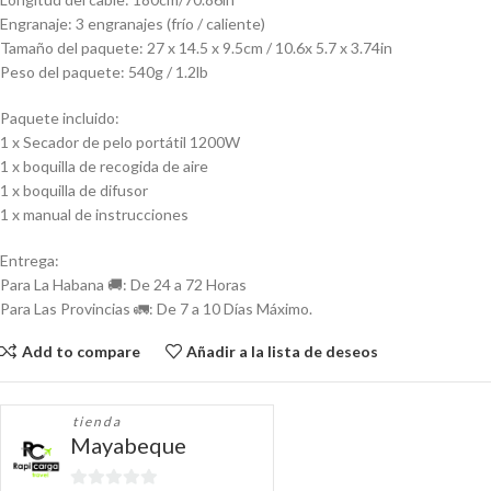
Engranaje: 3 engranajes (frío / caliente)
Tamaño del paquete: 27 x 14.5 x 9.5cm / 10.6x 5.7 x 3.74in
Peso del paquete: 540g / 1.2lb
Paquete incluido:
1 x Secador de pelo portátil 1200W
1 x boquilla de recogida de aire
1 x boquilla de difusor
1 x manual de instrucciones
Entrega:
Para La Habana 🚚: De 24 a 72 Horas
Para Las Provincias 🚛: De 7 a 10 Días Máximo.
Add to compare
Añadir a la lista de deseos
tienda
Mayabeque