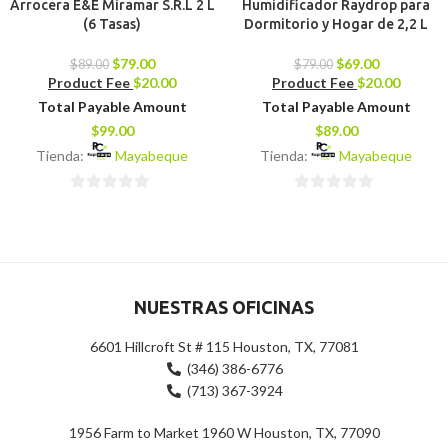
Arrocera E&E Miramar S.R.L 2 L
Humidificador Raydrop para
(6 Tasas)
Dormitorio y Hogar de 2,2 L
$
79.00
$
69.00
$
89.00
$
79.00
Product Fee
$
20.00
Product Fee
$
20.00
Total Payable Amount
Total Payable Amount
$
99.00
$
89.00
Tienda:
Mayabeque
Tienda:
Mayabeque
0
0
de
de
5
5
NUESTRAS OFICINAS
6601 Hillcroft St # 115 Houston, TX, 77081
(346) 386-6776
(713) 367-3924
1956 Farm to Market 1960 W Houston, TX, 77090