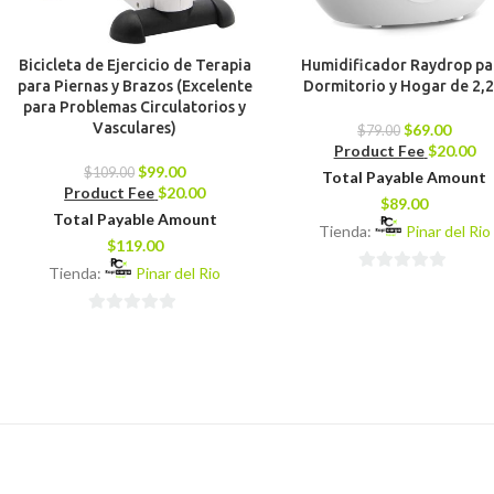
Bicicleta de Ejercicio de Terapia
Humidificador Raydrop pa
para Piernas y Brazos (Excelente
Dormitorio y Hogar de 2,2
para Problemas Circulatorios y
Vasculares)
$
69.00
$
79.00
Product Fee
$
20.00
$
99.00
$
109.00
Total Payable Amount
Product Fee
$
20.00
$
89.00
Total Payable Amount
Tienda:
Pinar del Rio
$
119.00
Tienda:
Pinar del Rio
0
de
0
5
de
5