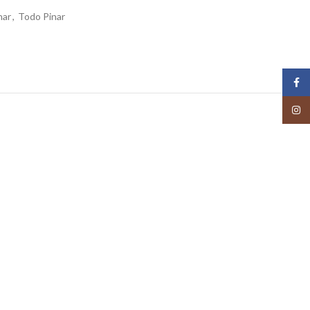
nar
,
Todo Pinar
Face
Insta