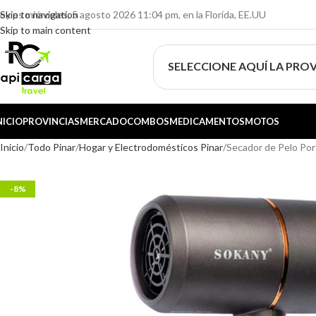
oy es miércoles, 5 agosto 2026 11:04 pm, en la Florida, EE.UU
Skip to navigation
Skip to main content
SELECCIONE AQUÍ LA PROV
NICIO
PROVINCIAS
MERCADO
COMBOS
MEDICAMENTOS
MOTOS
Inicio
Todo Pinar
Hogar y Electrodomésticos Pinar
Secador de Pelo P
-8%