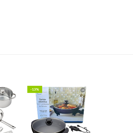
-13%
-6%