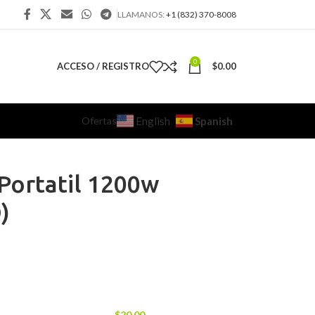
LLAMANOS:
+1 (832) 370-8008
0
ACCESO / REGISTRO
$
0.00
Ofertas
Spanish
English
Portatil 1200w
)
$
20.00