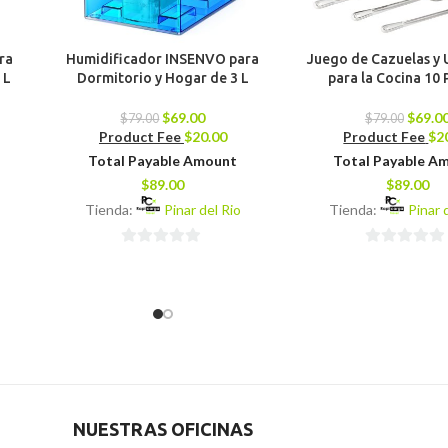
ra
Humidificador INSENVO para
Juego de Cazuelas y U
 L
Dormitorio y Hogar de 3 L
para la Cocina 10 
$
69.00
$
69.0
$
79.00
$
79.00
Product Fee
$
20.00
Product Fee
$
2
Total Payable Amount
Total Payable A
$
89.00
$
89.00
Tienda:
Pinar del Rio
Tienda:
Pinar 
0
0
de
de
5
5
NUESTRAS OFICINAS