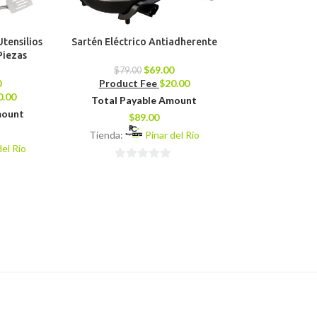
tensilios
Sartén Eléctrico Antiadherente
Batidora N
Piezas
$
69.00
$
79.00
$
159.00
0
Product Fee
$
20.00
Product 
0.00
Total Payable Amount
Total Pay
mount
$
89.00
$
16
Tienda:
Pinar del Rio
Tienda:
del Rio
0
0
de
de
5
5