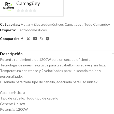
Camagüey
0
de
Categorías:
Hogar y Electrodomésticos Camagüey
,
Todo Camagüey
5
Etiqueta:
Electrodomésticos
Compartir:
Descripción
Potente rendimiento de 1200W para un secado eficiente.
Tecnología de iones negativos para un cabello más suave y sin frizz.
Temperatura constante y 2 velocidades para un secado rápido y
personalizado.
Diseñado para todo tipo de cabello, adecuado para uso unisex.
Características:
Tipo de cabello: Todo tipo de cabello
Género: Unisex
Potencia: 1200W