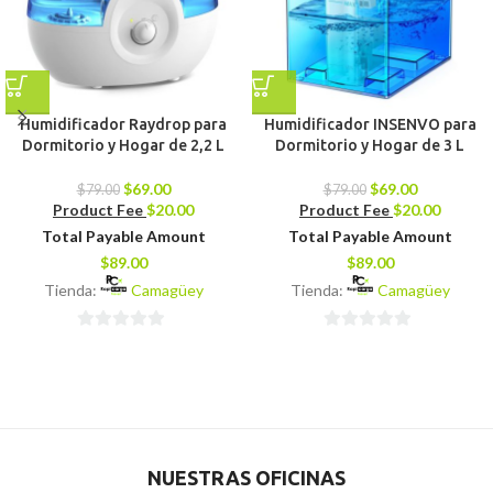
Humidificador Raydrop para
Humidificador INSENVO para
Dormitorio y Hogar de 2,2 L
Dormitorio y Hogar de 3 L
$
69.00
$
69.00
$
79.00
$
79.00
Product Fee
$
20.00
Product Fee
$
20.00
Total Payable Amount
Total Payable Amount
$
89.00
$
89.00
Tienda:
Camagüey
Tienda:
Camagüey
0
0
de
de
5
5
NUESTRAS OFICINAS