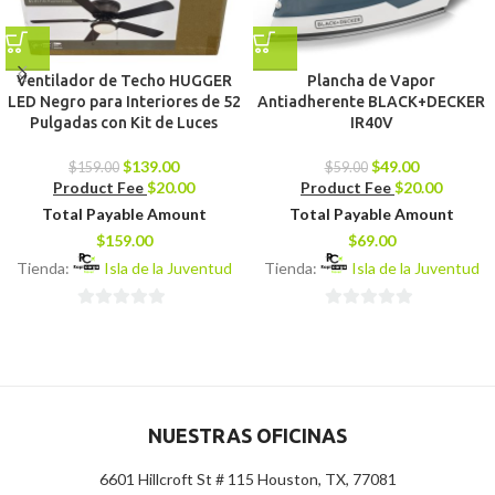
Ventilador de Techo HUGGER
Plancha de Vapor
LED Negro para Interiores de 52
Antiadherente BLACK+DECKER
Pulgadas con Kit de Luces
IR40V
$
139.00
$
49.00
$
159.00
$
59.00
Product Fee
$
20.00
Product Fee
$
20.00
Total Payable Amount
Total Payable Amount
$
159.00
$
69.00
Tienda:
Isla de la Juventud
Tienda:
Isla de la Juventud
0
0
de
de
5
5
NUESTRAS OFICINAS
6601 Hillcroft St # 115 Houston, TX, 77081