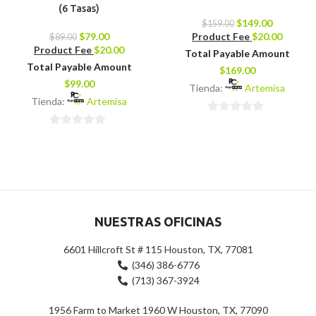
(6 Tasas)
$
149.00
$
159.00
$
79.00
Product Fee
$
20.00
$
89.00
Product Fee
$
20.00
Total Payable Amount
Total Payable Amount
$
169.00
$
99.00
Tienda:
Artemisa
Tienda:
Artemisa
0
0
de
de
5
5
NUESTRAS OFICINAS
6601 Hillcroft St # 115 Houston, TX, 77081
(346) 386-6776
(713) 367-3924
1956 Farm to Market 1960 W Houston, TX, 77090