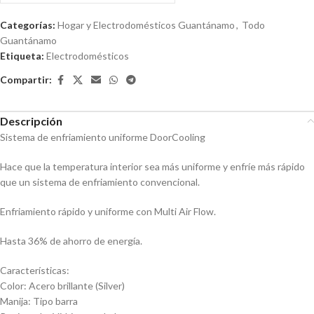
0
de
Categorías:
Hogar y Electrodomésticos Guantánamo
,
Todo
5
Guantánamo
Etiqueta:
Electrodomésticos
Compartir:
Descripción
Sistema de enfriamiento uniforme DoorCooling
Hace que la temperatura interior sea más uniforme y enfríe más rápido
que un sistema de enfriamiento convencional.
Enfriamiento rápido y uniforme con Multi Air Flow.
Hasta 36% de ahorro de energía.
Características:
Color: Acero brillante (Silver)
Manija: Tipo barra