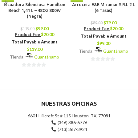
Licuadora Silenciosa Hamilton
Arrocera E&E Miramar S.R.L 2 L
Beach 1,41 L – 48Oz 800W
(6 Tasas)
(Negra)
$
79.00
$
89.00
$
99.00
Product Fee
$
20.00
$
119.00
Product Fee
$
20.00
Total Payable Amount
Total Payable Amount
$
99.00
$
119.00
Tienda:
Guantánamo
Tienda:
Guantánamo
0
0
de
de
5
5
NUESTRAS OFICINAS
6601 Hillcroft St # 115 Houston, TX, 77081
(346) 386-6776
(713) 367-3924