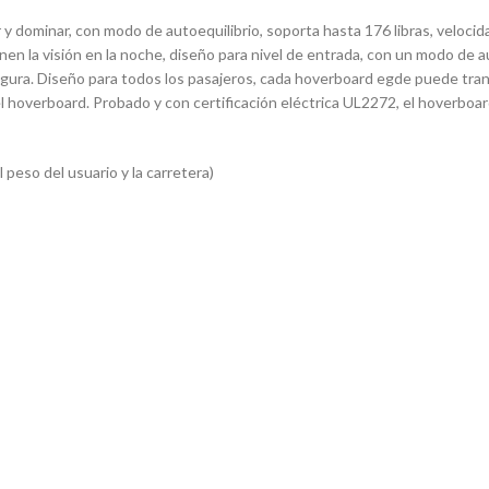
y dominar, con modo de autoequilibrio, soporta hasta 176 libras, veloci
en la visión en la noche, diseño para nivel de entrada, con un modo de aut
segura. Diseño para todos los pasajeros, cada hoverboard egde puede tra
 del hoverboard. Probado y con certificación eléctrica UL2272, el hoverboar
 peso del usuario y la carretera)