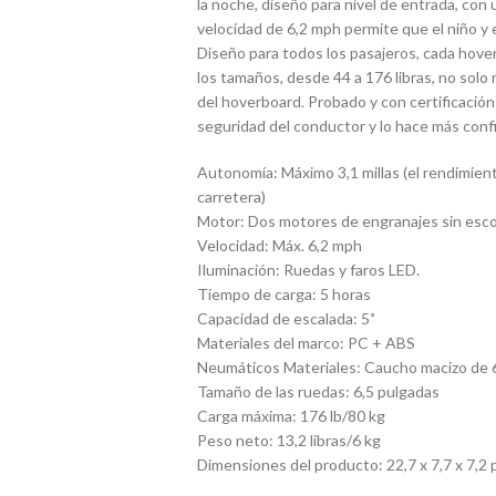
la noche, diseño para nivel de entrada, con 
velocidad de 6,2 mph permite que el niño y e
Diseño para todos los pasajeros, cada hov
los tamaños, desde 44 a 176 libras, no solo n
del hoverboard. Probado y con certificación
seguridad del conductor y lo hace más confi
Autonomía: Máximo 3,1 millas (el rendimiento
carretera)
Motor: Dos motores de engranajes sin esco
Velocidad: Máx. 6,2 mph
Iluminación: Ruedas y faros LED.
Tiempo de carga: 5 horas
Capacidad de escalada: 5˚
Materiales del marco: PC + ABS
Neumáticos Materiales: Caucho macizo de 
Tamaño de las ruedas: 6,5 pulgadas
Carga máxima: 176 lb/80 kg
Peso neto: 13,2 libras/6 kg
Dimensiones del producto: 22,7 x 7,7 x 7,2