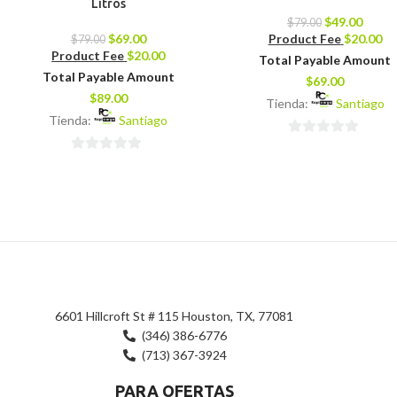
Litros
$
49.00
$
79.00
$
69.00
Product Fee
$
20.00
$
79.00
Product Fee
$
20.00
Total Payable Amount
Total Payable Amount
$
69.00
$
89.00
Tienda:
Santiago
Tienda:
Santiago
0
0
de
de
5
5
6601 Hillcroft St # 115 Houston, TX, 77081
(346) 386-6776
(713) 367-3924
PARA OFERTAS