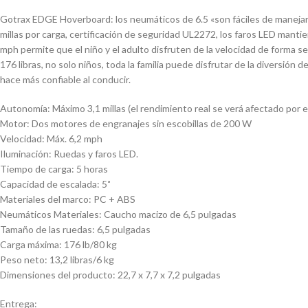
Gotrax EDGE Hoverboard: los neumáticos de 6.5 «son fáciles de manejar 
millas por carga, certificación de seguridad UL2272, los faros LED mantien
mph permite que el niño y el adulto disfruten de la velocidad de forma 
176 libras, no solo niños, toda la familia puede disfrutar de la diversión
hace más confiable al conducir.
Autonomía: Máximo 3,1 millas (el rendimiento real se verá afectado por el
Motor: Dos motores de engranajes sin escobillas de 200 W
Velocidad: Máx. 6,2 mph
Iluminación: Ruedas y faros LED.
Tiempo de carga: 5 horas
Capacidad de escalada: 5˚
Materiales del marco: PC + ABS
Neumáticos Materiales: Caucho macizo de 6,5 pulgadas
Tamaño de las ruedas: 6,5 pulgadas
Carga máxima: 176 lb/80 kg
Peso neto: 13,2 libras/6 kg
Dimensiones del producto: 22,7 x 7,7 x 7,2 pulgadas
Entrega: