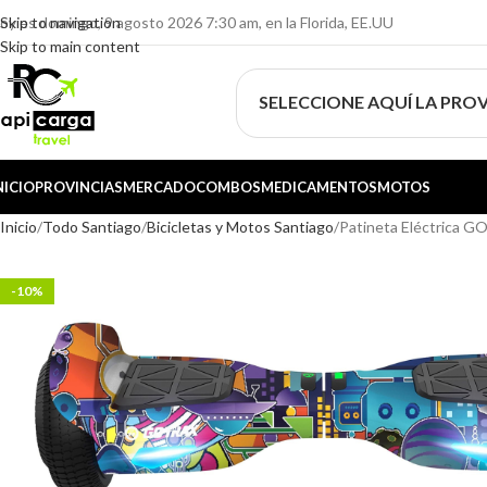
oy es domingo, 9 agosto 2026 7:30 am, en la Florida, EE.UU
Skip to navigation
Skip to main content
SELECCIONE AQUÍ LA PROV
NICIO
PROVINCIAS
MERCADO
COMBOS
MEDICAMENTOS
MOTOS
Inicio
Todo Santiago
Bicicletas y Motos Santiago
Patineta Eléctrica G
-10%