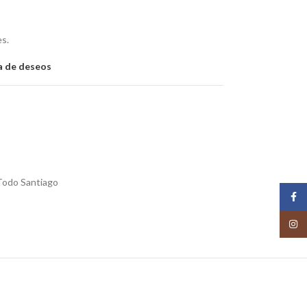
es.
ta de deseos
Todo Santiago
Face
Insta