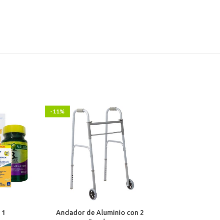
-11%
-24%
 1
Andador de Aluminio con 2
Lavadora PREM