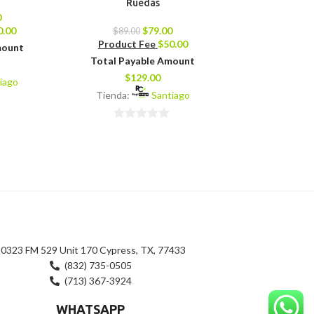
Ruedas
7356T1
0
0.00
$
79.00
$
89.00
$
576.45
Product Fee
$
50.00
Product 
mount
Total Payable Amount
Total Pay
$
129.00
$
48
iago
Tienda:
Santiago
Tienda:
0
0
de
de
5
5
0323 FM 529 Unit 170 Cypress, TX, 77433
(832) 735-0505
(713) 367-3924
WHATSAPP