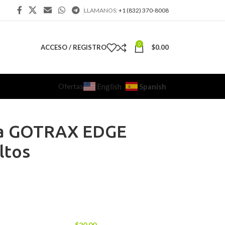
LLAMANOS:
+1 (832) 370-8008
0
ACCESO / REGISTRO
$
0.00
Ofertas
Spanish
English
ica GOTRAX EDGE
ltos
$
20.00