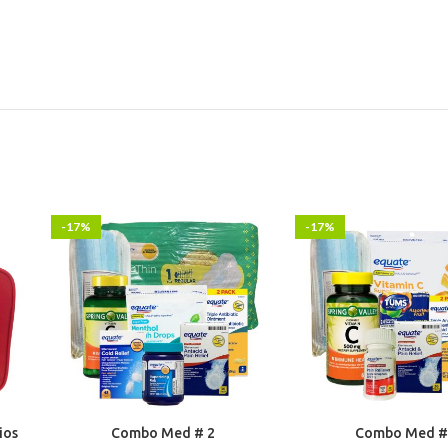
-17%
-17%
ios
Combo Med # 2
Combo Med #