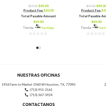
$
49.00
$
49.0
$
59.00
$
59.00
Product Fee
$
20.00
Product Fee
$
2
Total Payable Amount
Total Payable A
$
69.00
$
69.00
Tienda:
Santiago
Tienda:
Sant
0
0
de
de
5
5
NUESTRAS OFICINAS
1956 Farm to Market 1960 W Houston, TX, 77090
2
(713) 955-3161
(713) 367-3924
CONTACTANOS