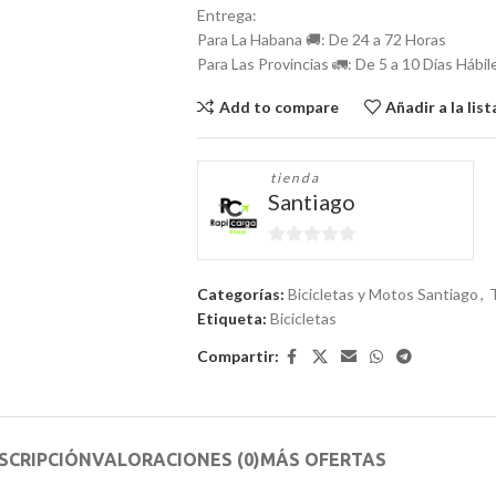
Entrega:
Para La Habana 🚚: De 24 a 72 Horas
Para Las Provincias 🚛: De 5 a 10 Días Hábil
Add to compare
Añadir a la lis
tienda
Santiago
0
de
Categorías:
Bicicletas y Motos Santiago
,
5
Etiqueta:
Bicicletas
Compartir:
SCRIPCIÓN
VALORACIONES (0)
MÁS OFERTAS