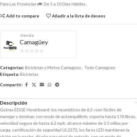
Para Las Provincias 🚛: De 5 a 10 Días Hábiles.
Add to compare
Añadir a la lista de deseos
tienda
Camagüey
0
de
Categorías:
Bicicletas y Motos Camagüey
,
Todo Camagüey
5
Etiqueta:
Bicicletas
Compartir:
Descripción
Gotrax EDGE Hoverboard: los neumáticos de 6.5 «son fáciles de
manejar y dominar, con modo de autoequilibrio, soporta hasta 176 libras,
velocidad segura de hasta 6.2 mph, alcance máximo de 2.5 millas por
carga, certificación de seguridad UL2272, los faros LED mantienen la
visión en la noche, diseño para nivel de entrada, con un modo de