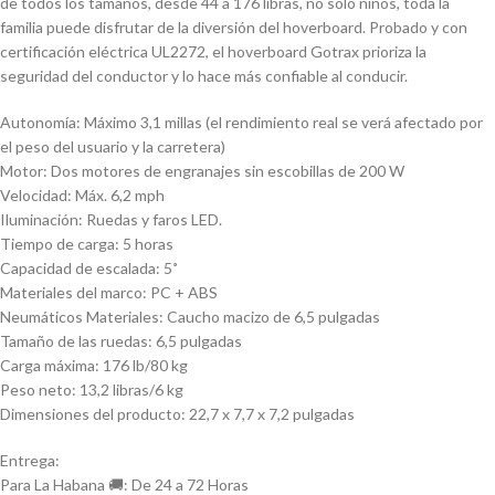
de todos los tamaños, desde 44 a 176 libras, no solo niños, toda la
familia puede disfrutar de la diversión del hoverboard. Probado y con
certificación eléctrica UL2272, el hoverboard Gotrax prioriza la
seguridad del conductor y lo hace más confiable al conducir.
Autonomía: Máximo 3,1 millas (el rendimiento real se verá afectado por
el peso del usuario y la carretera)
Motor: Dos motores de engranajes sin escobillas de 200 W
Velocidad: Máx. 6,2 mph
Iluminación: Ruedas y faros LED.
Tiempo de carga: 5 horas
Capacidad de escalada: 5˚
Materiales del marco: PC + ABS
Neumáticos Materiales: Caucho macizo de 6,5 pulgadas
Tamaño de las ruedas: 6,5 pulgadas
Carga máxima: 176 lb/80 kg
Peso neto: 13,2 libras/6 kg
Dimensiones del producto: 22,7 x 7,7 x 7,2 pulgadas
Entrega:
Para La Habana 🚚: De 24 a 72 Horas