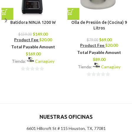
Batidora NINJA 1200 W
Olla de Presión de (Cocina) 9
Litros
$
149.00
$
159.00
Product Fee
$
20.00
$
69.00
$
79.00
Product Fee
$
20.00
Total Payable Amount
Total Payable Amount
$
169.00
$
89.00
Tienda:
Camagüey
Tienda:
Camagüey
0
0
de
de
5
5
NUESTRAS OFICINAS
6601 Hillcroft St # 115 Houston, TX, 77081