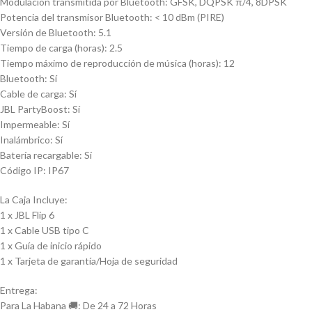
Modulación transmitida por Bluetooth: GFSK, DQPSK π/4, 8DPSK
Potencia del transmisor Bluetooth: < 10 dBm (PIRE)
Versión de Bluetooth: 5.1
Tiempo de carga (horas): 2.5
Tiempo máximo de reproducción de música (horas): 12
Bluetooth: Sí
Cable de carga: Sí
JBL PartyBoost: Sí
Impermeable: Sí
Inalámbrico: Sí
Batería recargable: Sí
Código IP: IP67
La Caja Incluye:
1 x JBL Flip 6
1 x Cable USB tipo C
1 x Guía de inicio rápido
1 x Tarjeta de garantía/Hoja de seguridad
Entrega:
Para La Habana 🚚: De 24 a 72 Horas