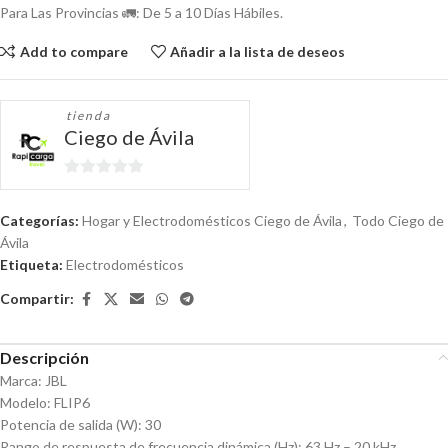
Para Las Provincias 🚛: De 5 a 10 Días Hábiles.
Add to compare
Añadir a la lista de deseos
tienda
Ciego de Ávila
0
de
Categorías:
Hogar y Electrodomésticos Ciego de Ávila
,
Todo Ciego de
5
Ávila
Etiqueta:
Electrodomésticos
Compartir:
Descripción
Marca: JBL
Modelo: FLIP6
Potencia de salida (W): 30
Rango de respuesta de frecuencia dinámica (Hz): 63 Hz – 20 kHz