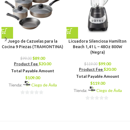
Juego de Cazuelas para la
Licuadora Silenciosa Hamilton
Cocina 9 Piezas (TRAMONTINA)
Beach 1,41 L – 48Oz 800W
(Negra)
$
89.00
$
99.00
Product Fee
$
20.00
$
99.00
$
119.00
Product Fee
$
20.00
Total Payable Amount
Total Payable Amount
$
109.00
$
119.00
Tienda:
Ciego de Ávila
Tienda:
Ciego de Ávila
0
0
de
de
5
5