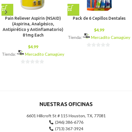
Pain Reliever Aspirin (NSAID)
Pack de 6 Cepillos Dentales
(Aspirina, Analgésico,
Antipirético y Antinflamatorio)
$
4.99
81mg Each
Tienda:
Mercadito Camagüey
$
4.99
0
Tienda:
Mercadito Camagüey
de
5
0
de
5
NUESTRAS OFICINAS
6601 Hillcroft St # 115 Houston, TX, 77081
(346) 386-6776
(713) 367-3924