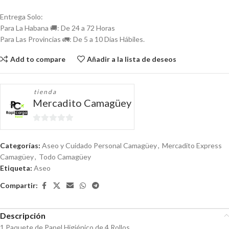
Entrega Solo:
Para La Habana 🚚: De 24 a 72 Horas
Para Las Provincias 🚛: De 5 a 10 Días Hábiles.
Add to compare
Añadir a la lista de deseos
tienda
Mercadito Camagüey
0
de
Categorías:
Aseo y Cuidado Personal Camagüey
,
Mercadito Express
5
Camagüey
,
Todo Camagüey
Etiqueta:
Aseo
Compartir:
Descripción
1 Paquete de Papel Higiénico de 4 Rollos