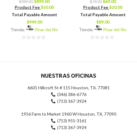
$
899.00
$
69.00
$
989.00
$
79.00
Product Fee
$
50.00
Product Fee
$
20.00
Total Payable Amount
Total Payable Amount
$
949.00
$
89.00
Tienda:
Pinar del Rio
Tienda:
Pinar del Rio
0
0
de
de
5
5
NUESTRAS OFICINAS
6601 Hillcroft St # 115 Houston, TX, 77081
(346) 386-6776
(713) 367-3924
1956 Farm to Market 1960 W Houston, TX, 77090
(713) 955-3161
(713) 367-3924