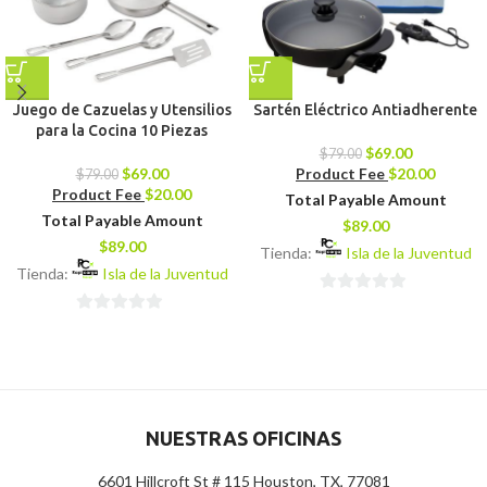
Juego de Cazuelas y Utensilios
Sartén Eléctrico Antiadherente
para la Cocina 10 Piezas
$
69.00
$
79.00
$
69.00
Product Fee
$
20.00
$
79.00
Product Fee
$
20.00
Total Payable Amount
Total Payable Amount
$
89.00
$
89.00
Tienda:
Isla de la Juventud
Tienda:
Isla de la Juventud
0
0
de
de
5
5
NUESTRAS OFICINAS
6601 Hillcroft St # 115 Houston, TX, 77081