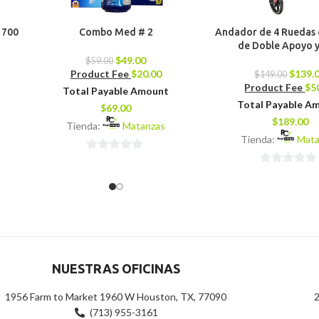
 700
Combo Med # 2
Andador de 4 Ruedas 
de Doble Apoyo y 
$
49.00
$
59.00
Product Fee
$
20.00
$
139.
$
149.00
Product Fee
$
5
Total Payable Amount
Total Payable A
$
69.00
$
189.00
Tienda:
Matanzas
Tienda:
Mata
0
0
de
de
5
5
NUESTRAS OFICINAS
1956 Farm to Market 1960 W Houston, TX, 77090
2
(713) 955-3161