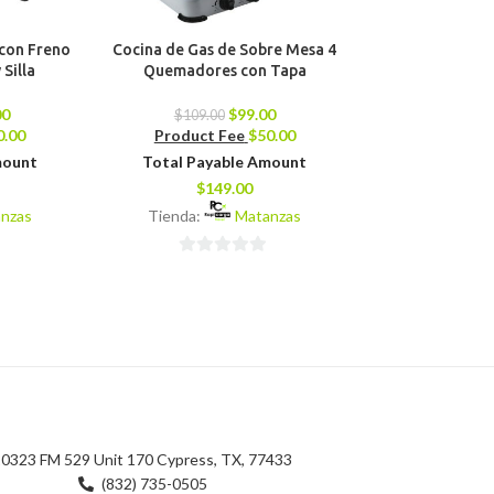
con Freno
Cocina de Gas de Sobre Mesa 4
Hidrolavad
Silla
Quemadores con Tapa
$
170.00
00
$
99.00
Product 
$
109.00
0.00
Product Fee
$
50.00
Total Pay
mount
Total Payable Amount
$
18
$
149.00
Tienda:
nzas
Tienda:
Matanzas
0
0
de
de
5
5
0323 FM 529 Unit 170 Cypress, TX, 77433
(832) 735-0505