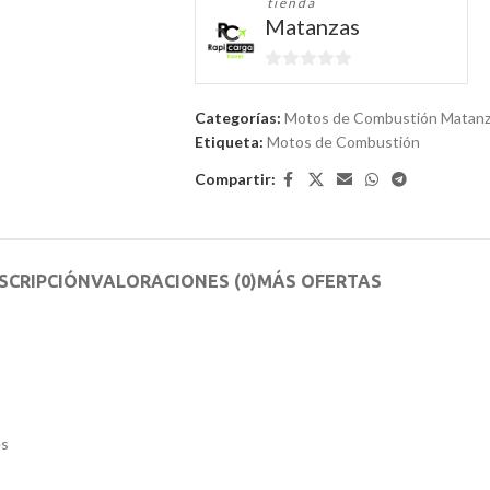
tienda
Matanzas
0
de
Categorías:
Motos de Combustión Matan
5
Etiqueta:
Motos de Combustión
Compartir:
SCRIPCIÓN
VALORACIONES (0)
MÁS OFERTAS
es