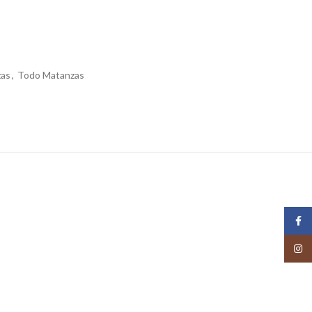
zas
,
Todo Matanzas
Face
Insta