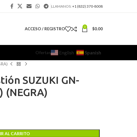
LLAMANOS:
+1 (832) 370-8008
0
ACCESO / REGISTRO
$
0.00
Ofertas
Spanish
English
GRA)
tión SUZUKI GN-
c) (NEGRA)
R AL CARRITO