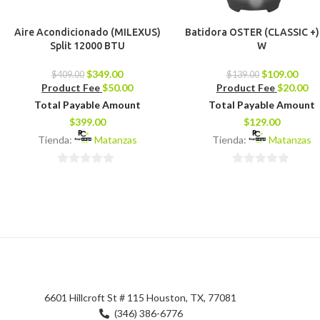
Aire Acondicionado (MILEXUS)
Batidora OSTER (CLASSIC +)
Split 12000 BTU
W
$
349.00
$
109.00
$
409.00
$
139.00
Product Fee
$
50.00
Product Fee
$
20.00
Total Payable Amount
Total Payable Amount
$
399.00
$
129.00
Tienda:
Matanzas
Tienda:
Matanzas
0
0
de
de
5
5
6601 Hillcroft St # 115 Houston, TX, 77081
(346) 386-6776