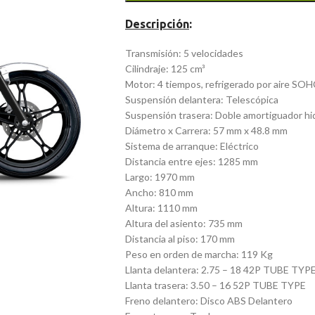
Descripción
:
Transmisión: 5 velocidades
Cilindraje: 125 cm³
Motor: 4 tiempos, refrigerado por aire SOHC
Suspensión delantera: Telescópica
Suspensión trasera: Doble amortiguador hid
Diámetro x Carrera: 57 mm x 48.8 mm
Sistema de arranque: Eléctrico
Distancia entre ejes: 1285 mm
Largo: 1970 mm
Ancho: 810 mm
Altura: 1110 mm
Altura del asiento: 735 mm
Distancia al piso: 170 mm
Peso en orden de marcha: 119 Kg
Llanta delantera: 2.75 – 18 42P TUBE TYP
Llanta trasera: 3.50 – 16 52P TUBE TYPE
Freno delantero: Disco ABS Delantero