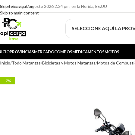
oy es viernes, 7 agosto 2026 2:24 pm, en la Florida, EE.UU
Skip to navigation
Skip to main content
SELECCIONE AQUÍ LA PROV
NICIO
PROVINCIAS
MERCADO
COMBOS
MEDICAMENTOS
MOTOS
Inicio
Todo Matanzas
Bicicletas y Motos Matanzas
Motos de Combusti
-7%