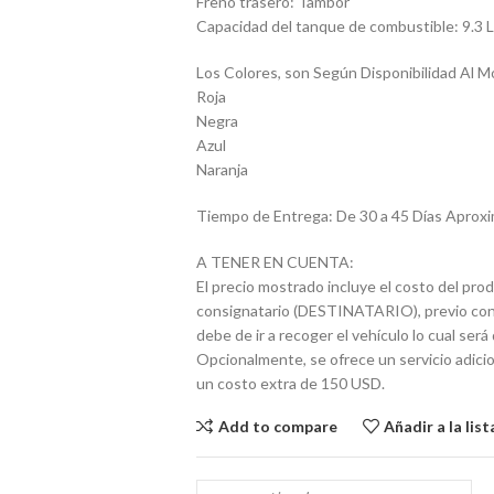
Freno trasero: Tambor
Capacidad del tanque de combustible: 9.3 Lt
Los Colores, son Según Disponibilidad Al M
Roja
Negra
Azul
Naranja
Tiempo de Entrega: De 30 a 45 Días Apro
A TENER EN CUENTA:
El precio mostrado incluye el costo del prod
consignatario (DESTINATARIO), previo contác
debe de ir a recoger el vehículo lo cual se
Opcionalmente, se ofrece un servicio adicio
un costo extra de 150 USD.
Add to compare
Añadir a la lis